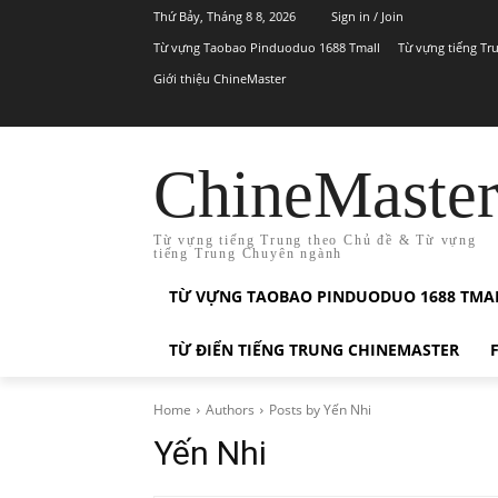
Thứ Bảy, Tháng 8 8, 2026
Sign in / Join
Từ vựng Taobao Pinduoduo 1688 Tmall
Từ vựng tiếng Tr
Giới thiệu ChineMaster
ChineMaste
Từ vựng tiếng Trung theo Chủ đề & Từ vựng
tiếng Trung Chuyên ngành
TỪ VỰNG TAOBAO PINDUODUO 1688 TMA
TỪ ĐIỂN TIẾNG TRUNG CHINEMASTER
Home
Authors
Posts by Yến Nhi
Yến Nhi