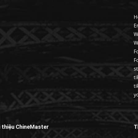
H
E
W
W
F
F
s
t
t
y
i thiệu ChineMaster
T