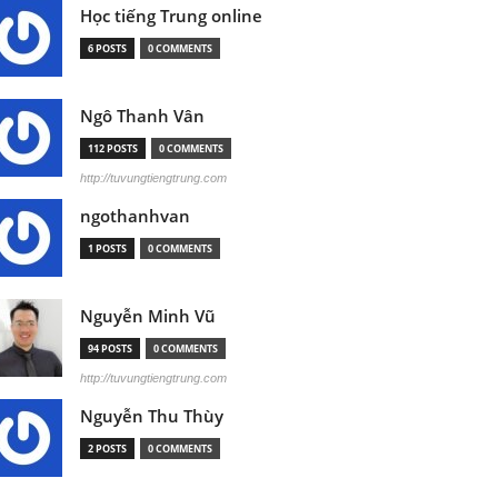
Học tiếng Trung online
6 POSTS
0 COMMENTS
Ngô Thanh Vân
112 POSTS
0 COMMENTS
http://tuvungtiengtrung.com
ngothanhvan
1 POSTS
0 COMMENTS
Nguyễn Minh Vũ
94 POSTS
0 COMMENTS
http://tuvungtiengtrung.com
Nguyễn Thu Thùy
2 POSTS
0 COMMENTS