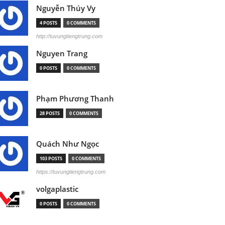
Nguyễn Thúy Vy
4 POSTS
0 COMMENTS
http://tuvungtiengtrung.com
Nguyen Trang
0 POSTS
0 COMMENTS
Phạm Phương Thanh
28 POSTS
0 COMMENTS
Quách Như Ngọc
103 POSTS
0 COMMENTS
https://tuvungtiengtrung.com
volgaplastic
0 POSTS
0 COMMENTS