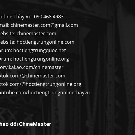
otline Thầy Vũ: 090 468 4983
mail:
chinemaster.com@gmail.com
ebsite: chinemaster.com
ebsite: hoctiengtrungonline.com
orum: hoctiengtrungquoc.net
orum: hoctiengtrungonline.org
tory.kakao.com/chinemaster
iktok.com/@chinemaster.com
iktok.com/@hoctiengtrungonline.org
outube.com/hoctiengtrungonlinethayvu
heo dõi ChineMaster