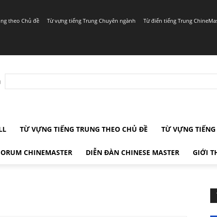
ung theo Chủ đề
Từ vựng tiếng Trung Chuyên ngành
Từ điển tiếng Trung ChineMa
r
LL
TỪ VỰNG TIẾNG TRUNG THEO CHỦ ĐỀ
TỪ VỰNG TIẾN
FORUM CHINEMASTER
DIỄN ĐÀN CHINESE MASTER
GIỚI T