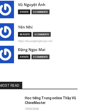
Vũ Nguyệt Ánh
3 POSTS
0 COMMENTS
Yến Nhi
96 POSTS
0 COMMENTS
https://tuvungtiengtrung.com
Đặng Ngọc Mai
4 POSTS
0 COMMENTS
MOST READ
Học tiếng Trung online Thầy Vũ
ChineMaster
15/02/2026