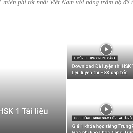
1 miễn phí tốt nhất Việt Nam với hàng trăm bộ đề 
LUYỆN THI HSK ONLINE CẤP 1
Download Đề luyện thi HSK 
liệu luyện thi HSK cấp tốc
SK 1 Tài liệu
HỌC TIẾNG TRUNG GIAO TIẾP TẠI HÀ NỘI
Giá 1 khóa học tiếng Trung
Học phí khóa học tiếng Tru