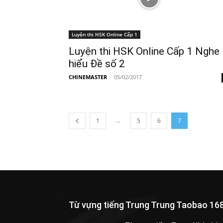
Luyện thi HSK Online Cấp 1
Luyện thi HSK Online Cấp 1 Nghe
hiểu Đề số 2
CHINEMASTER
-
05/02/2017
...
1
5
6
7
Từ vựng tiếng Trung Trung Taobao 16