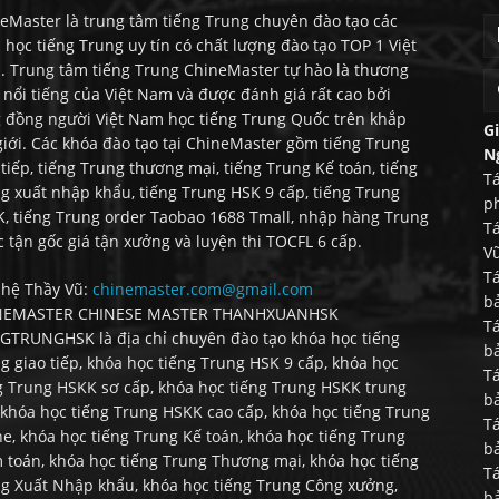
eMaster là trung tâm tiếng Trung chuyên đào tạo các
 học tiếng Trung uy tín có chất lượng đào tạo TOP 1 Việt
 Trung tâm tiếng Trung ChineMaster tự hào là thương
 nổi tiếng của Việt Nam và được đánh giá rất cao bởi
 đồng người Việt Nam học tiếng Trung Quốc trên khắp
G
giới. Các khóa đào tạo tại ChineMaster gồm tiếng Trung
N
 tiếp, tiếng Trung thương mại, tiếng Trung Kế toán, tiếng
Tá
g xuất nhập khẩu, tiếng Trung HSK 9 cấp, tiếng Trung
p
, tiếng Trung order Taobao 1688 Tmall, nhập hàng Trung
T
 tận gốc giá tận xưởng và luyện thi TOCFL 6 cấp.
Vũ
Tá
 hệ Thầy Vũ:
chinemaster.com@gmail.com
b
NEMASTER CHINESE MASTER THANHXUANHSK
Tá
GTRUNGHSK là địa chỉ chuyên đào tạo khóa học tiếng
b
g giao tiếp, khóa học tiếng Trung HSK 9 cấp, khóa học
Tá
g Trung HSKK sơ cấp, khóa học tiếng Trung HSKK trung
b
 khóa học tiếng Trung HSKK cao cấp, khóa học tiếng Trung
Tá
ne, khóa học tiếng Trung Kế toán, khóa học tiếng Trung
b
 toán, khóa học tiếng Trung Thương mại, khóa học tiếng
Tá
g Xuất Nhập khẩu, khóa học tiếng Trung Công xưởng,
b