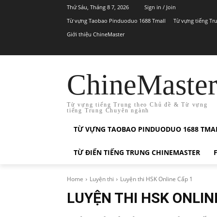
Thứ Sáu, Tháng 8 7, 2026
Sign in / Join
Từ vựng Taobao Pinduoduo 1688 Tmall
Từ vựng tiếng Tr
Giới thiệu ChineMaster
ChineMaste
Từ vựng tiếng Trung theo Chủ đề & Từ vựng
tiếng Trung Chuyên ngành
TỪ VỰNG TAOBAO PINDUODUO 1688 TMA
TỪ ĐIỂN TIẾNG TRUNG CHINEMASTER
Home
Luyện thi
Luyện thi HSK Online Cấp 1
LUYỆN THI HSK ONLIN