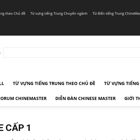
ung theo Chủ đề
Từ vựng tiếng Trung Chuyên ngành
Từ điển tiếng Trung ChineMa
r
LL
TỪ VỰNG TIẾNG TRUNG THEO CHỦ ĐỀ
TỪ VỰNG TIẾN
FORUM CHINEMASTER
DIỄN ĐÀN CHINESE MASTER
GIỚI T
E CẤP 1