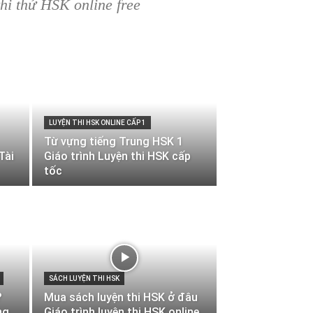
thi thử HSK online free
LUYỆN THI HSK ONLINE CẤP 1
Từ vựng tiếng Trung HSK 1
Tài
Giáo trình Luyện thi HSK cấp
tốc
SÁCH LUYỆN THI HSK
?
Mua sách luyện thi HSK ở đâu
ng
Giáo trình luyện thi HSK online