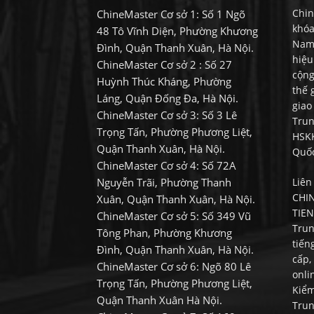
Chin
ChineMaster Cơ sở 1: Số 1 Ngõ
khóa
48 Tô Vĩnh Diện, Phường Khương
Nam.
Đình, Quận Thanh Xuân, Hà Nội.
hiệu
ChineMaster Cơ sở 2 : Số 27
cộng
Huỳnh Thúc Kháng, Phường
thế 
Láng, Quận Đống Đa, Hà Nội.
giao
ChineMaster Cơ sở 3: Số 3 Lê
Trun
Trọng Tấn, Phường Phương Liệt,
HSKK
Quận Thanh Xuân, Hà Nội.
Quốc
ChineMaster Cơ sở 4: Số 72A
Nguyễn Trãi, Phường Thanh
Liên
CHI
Xuân, Quận Thanh Xuân, Hà Nội.
TIEN
ChineMaster Cơ sở 5: Số 349 Vũ
Trun
Tông Phan, Phường Khương
tiến
Đình, Quận Thanh Xuân, Hà Nội.
cấp,
ChineMaster Cơ sở 6: Ngõ 80 Lê
onli
Trọng Tấn, Phường Phương Liệt,
Kiểm
Quận Thanh Xuân Hà Nội.
Trun