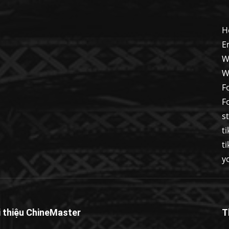
H
E
W
W
F
F
s
t
t
y
i thiệu ChineMaster
T