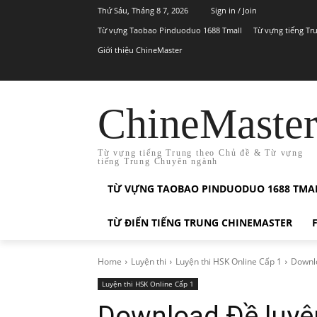
Thứ Sáu, Tháng 8 7, 2026
Sign in / Join
Từ vựng Taobao Pinduoduo 1688 Tmall
Từ vựng tiếng Tr
Giới thiệu ChineMaster
ChineMaste
Từ vựng tiếng Trung theo Chủ đề & Từ vựng
tiếng Trung Chuyên ngành
TỪ VỰNG TAOBAO PINDUODUO 1688 TMA
TỪ ĐIỂN TIẾNG TRUNG CHINEMASTER
Home
Luyện thi
Luyện thi HSK Online Cấp 1
Downlo
Luyện thi HSK Online Cấp 1
Download Đề luyện