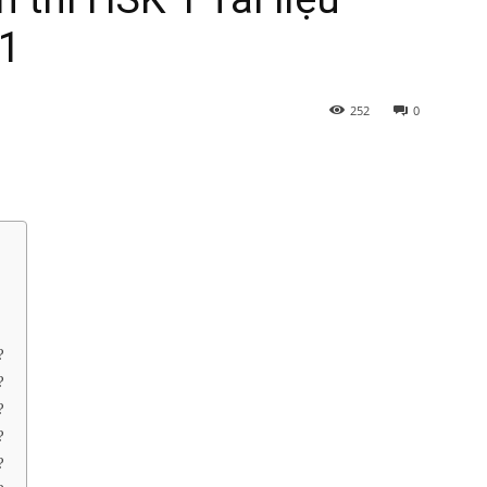
 1
252
0
?
?
?
?
?