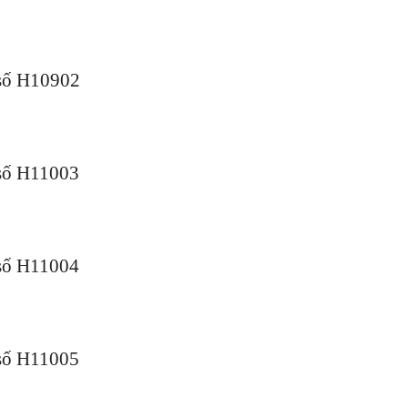
số H10902
số H11003
số H11004
số H11005