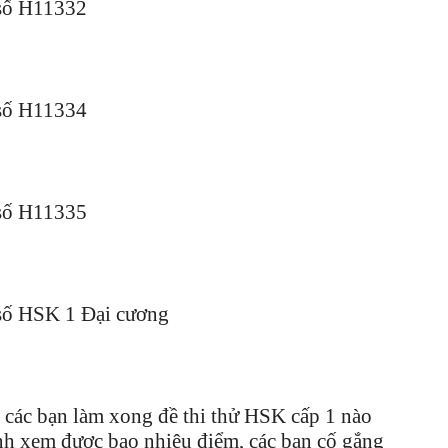
số H11332
số H11334
số H11335
số HSK 1 Đại cương
, các bạn làm xong đề thi thử HSK cấp 1 nào
ình xem được bao nhiêu điểm, các bạn cố gắng