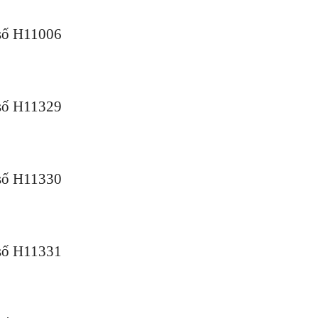
số H11006
số H11329
số H11330
số H11331