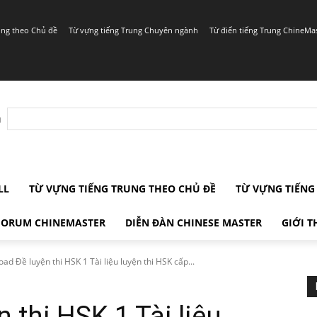
ung theo Chủ đề
Từ vựng tiếng Trung Chuyên ngành
Từ điển tiếng Trung ChineMa
r
LL
TỪ VỰNG TIẾNG TRUNG THEO CHỦ ĐỀ
TỪ VỰNG TIẾN
FORUM CHINEMASTER
DIỄN ĐÀN CHINESE MASTER
GIỚI T
ad Đề luyện thi HSK 1 Tài liệu luyện thi HSK cấp...
 thi HSK 1 Tài liệu