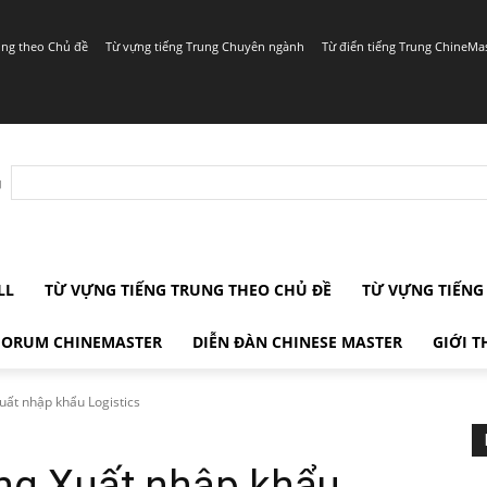
ung theo Chủ đề
Từ vựng tiếng Trung Chuyên ngành
Từ điển tiếng Trung ChineMa
r
LL
TỪ VỰNG TIẾNG TRUNG THEO CHỦ ĐỀ
TỪ VỰNG TIẾN
FORUM CHINEMASTER
DIỄN ĐÀN CHINESE MASTER
GIỚI T
uất nhập khẩu Logistics
ung Xuất nhập khẩu