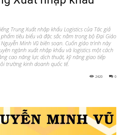
ếng Trung Xuất nhập khẩu Logistics của Tác giả
 phẩm tiêu biểu và đặc sắc nằm trong bộ Đại Giáo
ĩ Nguyễn Minh Vũ biên soạn. Cuốn giáo trình này
uyên ngành xuất nhập khẩu và logistics một cách
âng cao năng lực dịch thuật, kỹ năng giao tiếp
ôi trường kinh doanh quốc tế.
2420
0