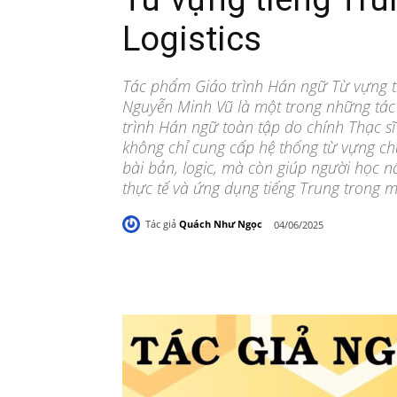
Logistics
Tác phẩm Giáo trình Hán ngữ Từ vựng ti
Nguyễn Minh Vũ là một trong những tác
trình Hán ngữ toàn tập do chính Thạc s
không chỉ cung cấp hệ thống từ vựng ch
bài bản, logic, mà còn giúp người học n
thực tế và ứng dụng tiếng Trung trong m
Tác giả
Quách Như Ngọc
04/06/2025
Share