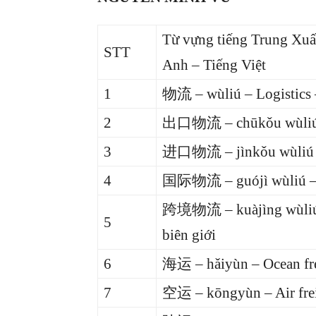
Từ vựng tiếng Trung Xuất
STT
Anh – Tiếng Việt
1
物流 – wùliú – Logistics
2
出口物流 – chūkǒu wùliú – E
3
进口物流 – jìnkǒu wùliú – I
4
国际物流 – guójì wùliú – Int
跨境物流 – kuàjìng wùliú – 
5
biên giới
6
海运 – hǎiyùn – Ocean fre
7
空运 – kōngyùn – Air fre