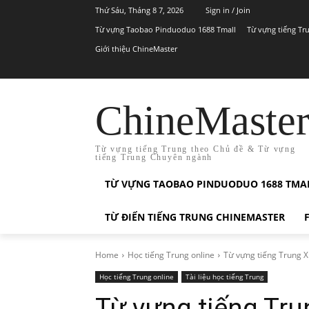
Thứ Sáu, Tháng 8 7, 2026
Sign in / Join
Từ vựng Taobao Pinduoduo 1688 Tmall
Từ vựng tiếng Tr
Giới thiệu ChineMaster
ChineMaste
Từ vựng tiếng Trung theo Chủ đề & Từ vựng
tiếng Trung Chuyên ngành
TỪ VỰNG TAOBAO PINDUODUO 1688 TMA
TỪ ĐIỂN TIẾNG TRUNG CHINEMASTER
Home
Học tiếng Trung online
Từ vựng tiếng Trung X
Học tiếng Trung online
Tài liệu học tiếng Trung
Từ vựng tiếng Tr