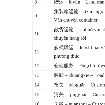
8
陆运 – lùyùn – Land tran
集装箱运输 – jízhuāngxiāng 
9
Vận chuyển container
散货运输 – sǎnhuò yùnshū –
10
chuyển hàng rời
多式联运 – duōshì liányùn 
11
phương thức
12
仓储服务 – cāngchǔ fúwù – 
13
装卸 – zhuāngxiè – Loadi
14
报关 – bàoguān – Customs 
15
清关 – qīngguān – Custom
16
关税 – guānshuì – Customs