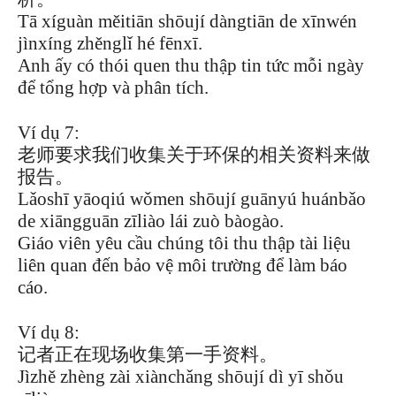
Tā xíguàn měitiān shōují dàngtiān de xīnwén
jìnxíng zhěnglǐ hé fēnxī.
Anh ấy có thói quen thu thập tin tức mỗi ngày
để tổng hợp và phân tích.
Ví dụ 7:
老师要求我们收集关于环保的相关资料来做
报告。
Lǎoshī yāoqiú wǒmen shōují guānyú huánbǎo
de xiāngguān zīliào lái zuò bàogào.
Giáo viên yêu cầu chúng tôi thu thập tài liệu
liên quan đến bảo vệ môi trường để làm báo
cáo.
Ví dụ 8:
记者正在现场收集第一手资料。
Jìzhě zhèng zài xiànchǎng shōují dì yī shǒu