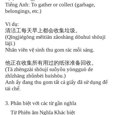
Tiếng Anh: To gather or collect (garbage,
belongings, etc.)
Ví dụ:
清洁工每天早上都会收集垃圾。
(Qīngjiégōng měitiān zǎoshàng dōuhuì shōují
lājī.)
Nhân viên vệ sinh thu gom rác mỗi sáng.
他正在收集所有用过的纸张准备回收。
(Tā zhèngzài shōují suǒyǒu yòngguò de
zhǐzhāng zhǔnbèi huíshōu.)
Anh ấy đang thu gom tất cả giấy đã sử dụng để
tái chế.
Phân biệt với các từ gần nghĩa
Từ Phiên âm Nghĩa Khác biệt