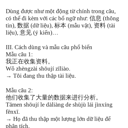
Dùng được như một động từ chính trong câu,
có thể đi kèm với các bổ ngữ như: 信息 (thông
tin), 数据 (dữ liệu), 标本 (mẫu vật), 资料 (tài
liệu), 意见 (ý kiến)…
III. Cách dùng và mẫu câu phổ biến
Mẫu câu 1:
我正在收集资料。
Wǒ zhèngzài shōují zīliào.
→ Tôi đang thu thập tài liệu.
Mẫu câu 2:
他们收集了大量的数据来进行分析。
Tāmen shōují le dàliàng de shùjù lái jìnxíng
fēnxī.
→ Họ đã thu thập một lượng lớn dữ liệu để
phân tích.