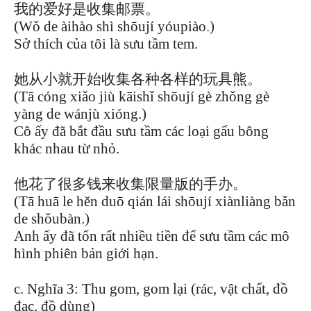
我的爱好是收集邮票。
(Wǒ de àihào shì shōují yóupiào.)
Sở thích của tôi là sưu tầm tem.
她从小就开始收集各种各样的玩具熊。
(Tā cóng xiǎo jiù kāishǐ shōují gè zhǒng gè
yàng de wánjù xióng.)
Cô ấy đã bắt đầu sưu tầm các loại gấu bông
khác nhau từ nhỏ.
他花了很多钱来收集限量版的手办。
(Tā huā le hěn duō qián lái shōují xiànliàng bǎn
de shǒubàn.)
Anh ấy đã tốn rất nhiều tiền để sưu tầm các mô
hình phiên bản giới hạn.
c. Nghĩa 3: Thu gom, gom lại (rác, vật chất, đồ
đạc, đồ dùng)