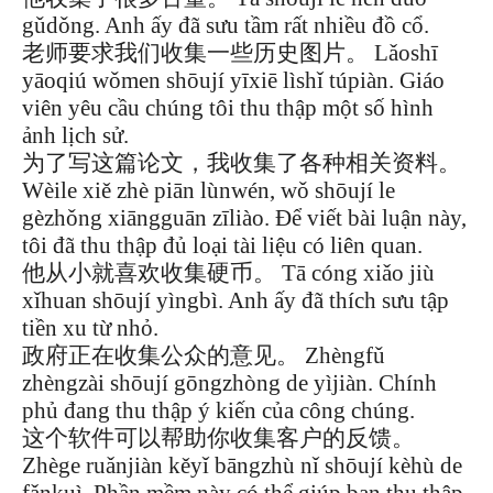
gǔdǒng. Anh ấy đã sưu tầm rất nhiều đồ cổ.
老师要求我们收集一些历史图片。 Lǎoshī
yāoqiú wǒmen shōují yīxiē lìshǐ túpiàn. Giáo
viên yêu cầu chúng tôi thu thập một số hình
ảnh lịch sử.
为了写这篇论文，我收集了各种相关资料。
Wèile xiě zhè piān lùnwén, wǒ shōují le
gèzhǒng xiāngguān zīliào. Để viết bài luận này,
tôi đã thu thập đủ loại tài liệu có liên quan.
他从小就喜欢收集硬币。 Tā cóng xiǎo jiù
xǐhuan shōují yìngbì. Anh ấy đã thích sưu tập
tiền xu từ nhỏ.
政府正在收集公众的意见。 Zhèngfǔ
zhèngzài shōují gōngzhòng de yìjiàn. Chính
phủ đang thu thập ý kiến của công chúng.
这个软件可以帮助你收集客户的反馈。
Zhège ruǎnjiàn kěyǐ bāngzhù nǐ shōují kèhù de