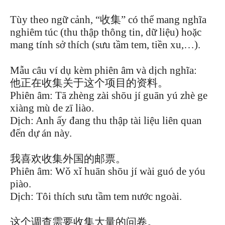
Tùy theo ngữ cảnh, “收集” có thể mang nghĩa
nghiêm túc (thu thập thông tin, dữ liệu) hoặc
mang tính sở thích (sưu tầm tem, tiền xu,…).
Mẫu câu ví dụ kèm phiên âm và dịch nghĩa:
他正在收集关于这个项目的资料。
Phiên âm: Tā zhèng zài shōu jí guān yú zhè ge
xiàng mù de zī liào.
Dịch: Anh ấy đang thu thập tài liệu liên quan
đến dự án này.
我喜欢收集外国的邮票。
Phiên âm: Wǒ xǐ huān shōu jí wài guó de yóu
piào.
Dịch: Tôi thích sưu tầm tem nước ngoài.
这个调查需要收集大量的问卷。