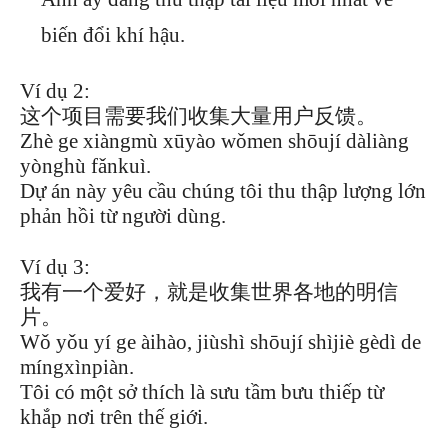
biến đổi khí hậu.
Ví dụ 2:
这个项目需要我们收集大量用户反馈。
Zhè ge xiàngmù xūyào wǒmen shōují dàliàng
yònghù fǎnkuì.
Dự án này yêu cầu chúng tôi thu thập lượng lớn
phản hồi từ người dùng.
Ví dụ 3:
我有一个爱好，就是收集世界各地的明信
片。
Wǒ yǒu yí ge àihào, jiùshì shōují shìjiè gèdì de
míngxìnpiàn.
Tôi có một sở thích là sưu tầm bưu thiếp từ
khắp nơi trên thế giới.