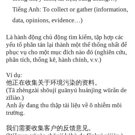
Tiếng Anh: To collect or gather (information,
data, opinions, evidence…)
Là hành động chủ động tìm kiếm, tập hợp các
yếu tố phân tán lại thành một thể thống nhất để
phục vụ cho một mục đích nào đó (nghiên cứu,
phân tích, thống kê, hành chính, v.v.)
Ví dụ:
他正在收集关于环境污染的资料。
(Tā zhèngzài shōují guānyú huánjìng wūrǎn de
zīliào.)
Anh ấy đang thu thập tài liệu về ô nhiễm môi
trường.
我们需要收集客户的反馈意见。