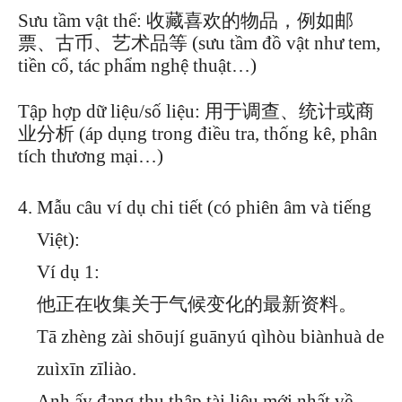
Sưu tầm vật thể: 收藏喜欢的物品，例如邮
票、古币、艺术品等 (sưu tầm đồ vật như tem,
tiền cổ, tác phẩm nghệ thuật…)
Tập hợp dữ liệu/số liệu: 用于调查、统计或商
业分析 (áp dụng trong điều tra, thống kê, phân
tích thương mại…)
Mẫu câu ví dụ chi tiết (có phiên âm và tiếng
Việt):
Ví dụ 1:
他正在收集关于气候变化的最新资料。
Tā zhèng zài shōují guānyú qìhòu biànhuà de
zuìxīn zīliào.
Anh ấy đang thu thập tài liệu mới nhất về