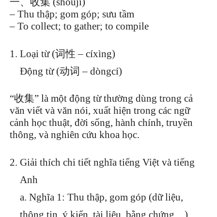
一、收集 (shōují)
– Thu thập; gom góp; sưu tầm
– To collect; to gather; to compile
Loại từ (词性 – cíxìng)
Động từ (动词 – dòngcí)
“收集” là một động từ thường dùng trong cả
văn viết và văn nói, xuất hiện trong các ngữ
cảnh học thuật, đời sống, hành chính, truyền
thông, và nghiên cứu khoa học.
Giải thích chi tiết nghĩa tiếng Việt và tiếng
Anh
a. Nghĩa 1: Thu thập, gom góp (dữ liệu,
thông tin, ý kiến, tài liệu, bằng chứng…)