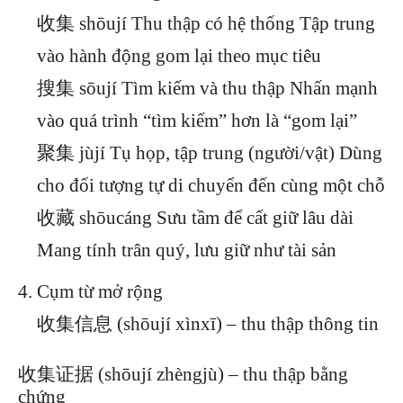
收集 shōují Thu thập có hệ thống Tập trung
vào hành động gom lại theo mục tiêu
搜集 sōují Tìm kiếm và thu thập Nhấn mạnh
vào quá trình “tìm kiếm” hơn là “gom lại”
聚集 jùjí Tụ họp, tập trung (người/vật) Dùng
cho đối tượng tự di chuyển đến cùng một chỗ
收藏 shōucáng Sưu tầm để cất giữ lâu dài
Mang tính trân quý, lưu giữ như tài sản
Cụm từ mở rộng
收集信息 (shōují xìnxī) – thu thập thông tin
收集证据 (shōují zhèngjù) – thu thập bằng
chứng