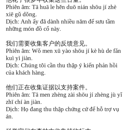
Phiên âm: Tā huā le hěn duō nián shōu jí zhè
xiē gǔ dǒng.
Dịch: Anh ấy đã dành nhiều năm để sưu tầm
những món đồ cổ này.
我们需要收集客户的反馈意见。
Phiên âm: Wǒ men xū yào shōu jí kè hù de fǎn
kuì yì jiàn.
Dịch: Chúng tôi cần thu thập ý kiến phản hồi
của khách hàng.
他们正在收集证据以支持案件。
Phiên âm: Tā men zhèng zài shōu jí zhèng jù yǐ
zhī chí àn jiàn.
Dịch: Họ đang thu thập chứng cứ để hỗ trợ vụ
án.