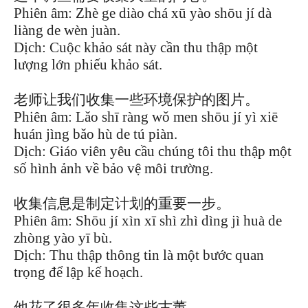
Phiên âm: Zhè ge diào chá xū yào shōu jí dà
liàng de wèn juàn.
Dịch: Cuộc khảo sát này cần thu thập một
lượng lớn phiếu khảo sát.
老师让我们收集一些环境保护的图片。
Phiên âm: Lǎo shī ràng wǒ men shōu jí yì xiē
huán jìng bǎo hù de tú piàn.
Dịch: Giáo viên yêu cầu chúng tôi thu thập một
số hình ảnh về bảo vệ môi trường.
收集信息是制定计划的重要一步。
Phiên âm: Shōu jí xìn xī shì zhì dìng jì huà de
zhòng yào yī bù.
Dịch: Thu thập thông tin là một bước quan
trọng để lập kế hoạch.
他花了很多年收集这些古董。