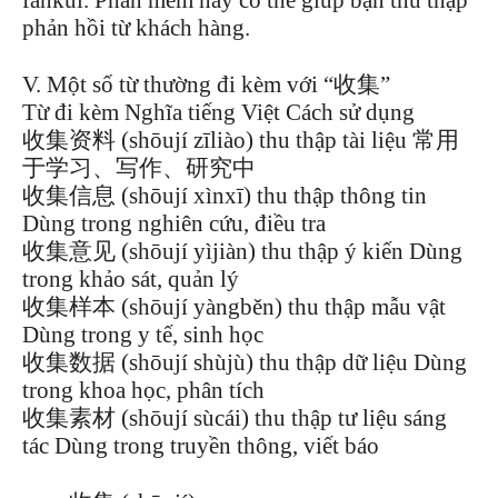
fǎnkuì. Phần mềm này có thể giúp bạn thu thập
phản hồi từ khách hàng.
V. Một số từ thường đi kèm với “收集”
Từ đi kèm Nghĩa tiếng Việt Cách sử dụng
收集资料 (shōují zīliào) thu thập tài liệu 常用
于学习、写作、研究中
收集信息 (shōují xìnxī) thu thập thông tin
Dùng trong nghiên cứu, điều tra
收集意见 (shōují yìjiàn) thu thập ý kiến Dùng
trong khảo sát, quản lý
收集样本 (shōují yàngběn) thu thập mẫu vật
Dùng trong y tế, sinh học
收集数据 (shōují shùjù) thu thập dữ liệu Dùng
trong khoa học, phân tích
收集素材 (shōují sùcái) thu thập tư liệu sáng
tác Dùng trong truyền thông, viết báo