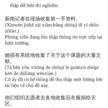
thập dữ liệu thí nghiệm.
新闻记者在现场收集第一手资料。
(Xīnwén jìzhě zài xiànchǎng shōují dì yī shǒu
zīliào.)
Phóng viên đang thu thập thông tin trực tiếp tại
hiện trường.
她很有系统地收集了关于这个课题的大量文
献。
(Tā hěn yǒu xìtǒng de shōují le guānyú zhège
kètí de dàliàng wénxiàn.)
Cô ấy đã có hệ thống để thu thập một lượng lớn
tài liệu về chủ đề này.
他们组织志愿者去各地收集旧衣服捐给灾
区。