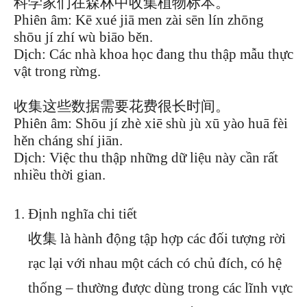
科学家们在森林中收集植物标本。
Phiên âm: Kē xué jiā men zài sēn lín zhōng
shōu jí zhí wù biāo běn.
Dịch: Các nhà khoa học đang thu thập mẫu thực
vật trong rừng.
收集这些数据需要花费很长时间。
Phiên âm: Shōu jí zhè xiē shù jù xū yào huā fèi
hěn cháng shí jiān.
Dịch: Việc thu thập những dữ liệu này cần rất
nhiều thời gian.
Định nghĩa chi tiết
收集 là hành động tập hợp các đối tượng rời
rạc lại với nhau một cách có chủ đích, có hệ
thống – thường được dùng trong các lĩnh vực