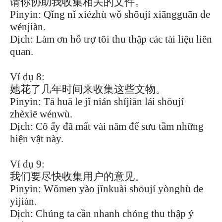
请你协助我收集相关的文件。
Pinyin: Qǐng nǐ xiézhù wǒ shōují xiāngguān de
wénjiàn.
Dịch: Làm ơn hỗ trợ tôi thu thập các tài liệu liên
quan.
Ví dụ 8:
她花了几年时间来收集这些文物。
Pinyin: Tā huā le jǐ nián shíjiān lái shōují
zhèxiē wénwù.
Dịch: Cô ấy đã mất vài năm để sưu tầm những
hiện vật này.
Ví dụ 9:
我们要尽快收集用户的意见。
Pinyin: Wǒmen yào jǐnkuài shōují yònghù de
yìjiàn.
Dịch: Chúng ta cần nhanh chóng thu thập ý