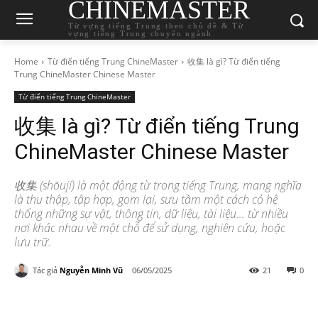
CHINEMASTER
Từ vựng tiếng Trung theo chủ đề & Từ
vựng tiếng Trung chuyên ngành
Home
Từ điển tiếng Trung ChineMaster
收集 là gì? Từ điển tiếng
Trung ChineMaster Chinese Master
Từ điển tiếng Trung ChineMaster
收集 là gì? Từ điển tiếng Trung
ChineMaster Chinese Master
收集 (shōují) là một động từ trong tiếng Trung, mang nghĩa
là thu thập, tập hợp, gom lại, sưu tầm một cách có hệ
thống những sự vật, thông tin, dữ liệu, tài liệu… từ nhiều
nơi khác nhau về một chỗ để sử dụng, nghiên cứu, hoặc
lưu trữ.
Tác giả
Nguyễn Minh Vũ
06/05/2025
21
0