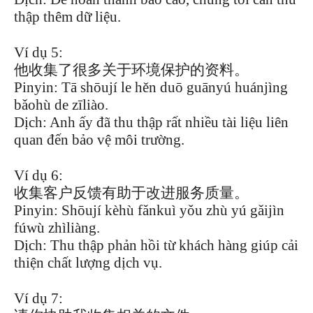
thập thêm dữ liệu.
Ví dụ 5:
他收集了很多关于环境保护的资料。
Pinyin: Tā shōují le hěn duō guānyú huánjìng
bǎohù de zīliào.
Dịch: Anh ấy đã thu thập rất nhiều tài liệu liên
quan đến bảo vệ môi trường.
Ví dụ 6:
收集客户反馈有助于改进服务质量。
Pinyin: Shōují kèhù fǎnkuì yǒu zhù yú gǎijìn
fúwù zhìliàng.
Dịch: Thu thập phản hồi từ khách hàng giúp cải
thiện chất lượng dịch vụ.
Ví dụ 7: