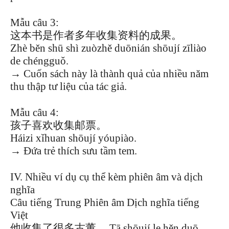
Mẫu câu 3:
这本书是作者多年收集资料的成果。
Zhè běn shū shì zuòzhě duōnián shōují zīliào
de chéngguǒ.
→ Cuốn sách này là thành quả của nhiều năm
thu thập tư liệu của tác giả.
Mẫu câu 4:
孩子喜欢收集邮票。
Háizi xǐhuan shōují yóupiào.
→ Đứa trẻ thích sưu tầm tem.
IV. Nhiều ví dụ cụ thể kèm phiên âm và dịch
nghĩa
Câu tiếng Trung Phiên âm Dịch nghĩa tiếng
Việt
他收集了很多古董。 Tā shōují le hěn duō