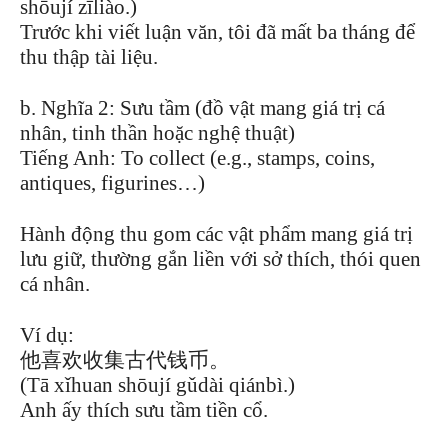
shōují zīliào.)
Trước khi viết luận văn, tôi đã mất ba tháng để
thu thập tài liệu.
b. Nghĩa 2: Sưu tầm (đồ vật mang giá trị cá
nhân, tinh thần hoặc nghệ thuật)
Tiếng Anh: To collect (e.g., stamps, coins,
antiques, figurines…)
Hành động thu gom các vật phẩm mang giá trị
lưu giữ, thường gắn liền với sở thích, thói quen
cá nhân.
Ví dụ:
他喜欢收集古代钱币。
(Tā xǐhuan shōují gǔdài qiánbì.)
Anh ấy thích sưu tầm tiền cổ.