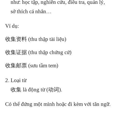
như: học tập, nghiên cứu, điều tra, quản lý,
sở thích cá nhân…
Ví dụ:
收集资料 (thu thập tài liệu)
收集证据 (thu thập chứng cứ)
收集邮票 (sưu tầm tem)
Loại từ
收集 là động từ (动词).
Có thể đứng một mình hoặc đi kèm với tân ngữ.