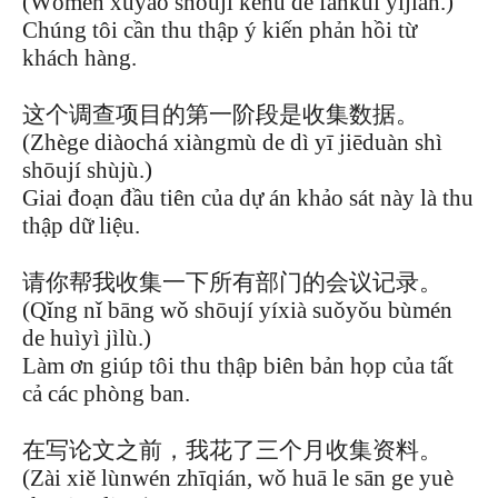
(Wǒmen xūyào shōují kèhù de fǎnkuì yìjiàn.)
Chúng tôi cần thu thập ý kiến phản hồi từ
khách hàng.
这个调查项目的第一阶段是收集数据。
(Zhège diàochá xiàngmù de dì yī jiēduàn shì
shōují shùjù.)
Giai đoạn đầu tiên của dự án khảo sát này là thu
thập dữ liệu.
请你帮我收集一下所有部门的会议记录。
(Qǐng nǐ bāng wǒ shōují yíxià suǒyǒu bùmén
de huìyì jìlù.)
Làm ơn giúp tôi thu thập biên bản họp của tất
cả các phòng ban.
在写论文之前，我花了三个月收集资料。
(Zài xiě lùnwén zhīqián, wǒ huā le sān ge yuè