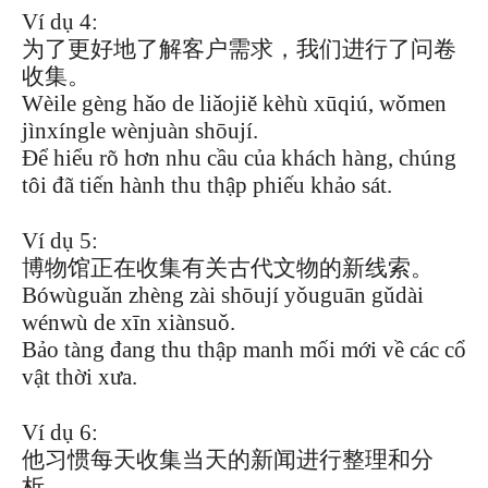
Ví dụ 4:
为了更好地了解客户需求，我们进行了问卷
收集。
Wèile gèng hǎo de liǎojiě kèhù xūqiú, wǒmen
jìnxíngle wènjuàn shōují.
Để hiểu rõ hơn nhu cầu của khách hàng, chúng
tôi đã tiến hành thu thập phiếu khảo sát.
Ví dụ 5:
博物馆正在收集有关古代文物的新线索。
Bówùguǎn zhèng zài shōují yǒuguān gǔdài
wénwù de xīn xiànsuǒ.
Bảo tàng đang thu thập manh mối mới về các cổ
vật thời xưa.
Ví dụ 6:
他习惯每天收集当天的新闻进行整理和分
析。