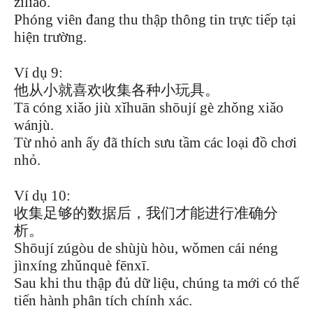
zīliào.
Phóng viên đang thu thập thông tin trực tiếp tại
hiện trường.
Ví dụ 9:
他从小就喜欢收集各种小玩具。
Tā cóng xiǎo jiù xǐhuān shōují gè zhǒng xiǎo
wánjù.
Từ nhỏ anh ấy đã thích sưu tầm các loại đồ chơi
nhỏ.
Ví dụ 10:
收集足够的数据后，我们才能进行准确分
析。
Shōují zúgòu de shùjù hòu, wǒmen cái néng
jìnxíng zhǔnquè fēnxī.
Sau khi thu thập đủ dữ liệu, chúng ta mới có thể
tiến hành phân tích chính xác.