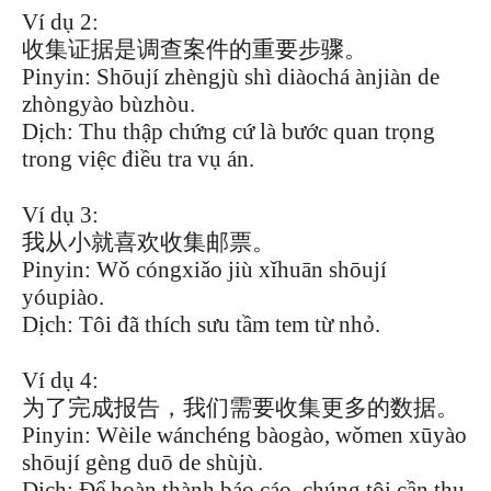
Ví dụ 2:
收集证据是调查案件的重要步骤。
Pinyin: Shōují zhèngjù shì diàochá ànjiàn de
zhòngyào bùzhòu.
Dịch: Thu thập chứng cứ là bước quan trọng
trong việc điều tra vụ án.
Ví dụ 3:
我从小就喜欢收集邮票。
Pinyin: Wǒ cóngxiǎo jiù xǐhuān shōují
yóupiào.
Dịch: Tôi đã thích sưu tầm tem từ nhỏ.
Ví dụ 4:
为了完成报告，我们需要收集更多的数据。
Pinyin: Wèile wánchéng bàogào, wǒmen xūyào
shōují gèng duō de shùjù.
Dịch: Để hoàn thành báo cáo, chúng tôi cần thu