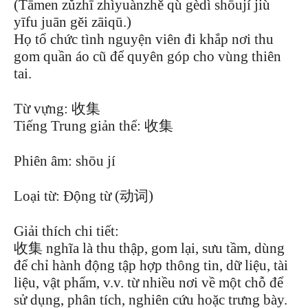
(Tāmen zǔzhī zhìyuànzhě qù gèdì shōují jiù
yīfu juān gěi zāiqū.)
Họ tổ chức tình nguyện viên đi khắp nơi thu
gom quần áo cũ để quyên góp cho vùng thiên
tai.
Từ vựng: 收集
Tiếng Trung giản thể: 收集
Phiên âm: shōu jí
Loại từ: Động từ (动词)
Giải thích chi tiết:
收集 nghĩa là thu thập, gom lại, sưu tầm, dùng
để chỉ hành động tập hợp thông tin, dữ liệu, tài
liệu, vật phẩm, v.v. từ nhiều nơi về một chỗ để
sử dụng, phân tích, nghiên cứu hoặc trưng bày.