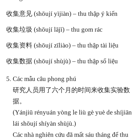
收集意见 (shōují yìjiàn) – thu thập ý kiến
收集垃圾 (shōují lājī) – thu gom rác
收集资料 (shōují zīliào) – thu thập tài liệu
收集数据 (shōují shùjù) – thu thập số liệu
Các mẫu câu phong phú
研究人员用了六个月的时间来收集实验数
据。
(Yánjiū rényuán yòng le liù gè yuè de shíjiān
lái shōují shíyàn shùjù.)
Các nhà nghiên cứu đã mất sáu tháng để thu