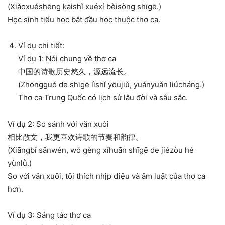
(Xiǎoxuéshēng kāishǐ xuéxí bèisòng shīgē.)
Học sinh tiểu học bắt đầu học thuộc thơ ca.
Ví dụ chi tiết:
Ví dụ 1: Nói chung về thơ ca
中国的诗歌历史悠久，源远流长。
(Zhōngguó de shīgē lìshǐ yōujiǔ, yuányuǎn liúcháng.)
Thơ ca Trung Quốc có lịch sử lâu đời và sâu sắc.
Ví dụ 2: So sánh với văn xuôi
相比散文，我更喜欢诗歌的节奏和韵律。
(Xiāngbǐ sǎnwén, wǒ gèng xǐhuān shīgē de jiézòu hé
yùnlǜ.)
So với văn xuôi, tôi thích nhịp điệu và âm luật của thơ ca
hơn.
Ví dụ 3: Sáng tác thơ ca