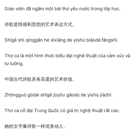
Giáo viên đã ngâm một bài thơ yêu nước trong lớp học.
诗歌是情感和思想的艺术表达方式。
Shīgē shì qínggǎn hé sīxiǎng de yìshù biǎodá fāngshì.
Thơ ca là một hình thức biểu đạt nghệ thuật của cảm xúc và
tư tưởng.
中国古代诗歌具有高度的艺术价值。
Zhōngguó gǔdài shīgē jùyǒu gāodù de yìshù jiàzhí.
Thơ ca cổ đại Trung Quốc có giá trị nghệ thuật rất cao.
她的文字像诗歌一样优美动人。