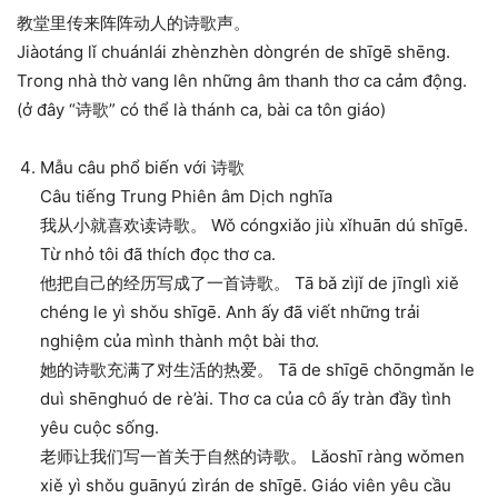
教堂里传来阵阵动人的诗歌声。
Jiàotáng lǐ chuánlái zhènzhèn dòngrén de shīgē shēng.
Trong nhà thờ vang lên những âm thanh thơ ca cảm động.
(ở đây “诗歌” có thể là thánh ca, bài ca tôn giáo)
Mẫu câu phổ biến với 诗歌
Câu tiếng Trung Phiên âm Dịch nghĩa
我从小就喜欢读诗歌。 Wǒ cóngxiǎo jiù xǐhuān dú shīgē.
Từ nhỏ tôi đã thích đọc thơ ca.
他把自己的经历写成了一首诗歌。 Tā bǎ zìjǐ de jīnglì xiě
chéng le yì shǒu shīgē. Anh ấy đã viết những trải
nghiệm của mình thành một bài thơ.
她的诗歌充满了对生活的热爱。 Tā de shīgē chōngmǎn le
duì shēnghuó de rè’ài. Thơ ca của cô ấy tràn đầy tình
yêu cuộc sống.
老师让我们写一首关于自然的诗歌。 Lǎoshī ràng wǒmen
xiě yì shǒu guānyú zìrán de shīgē. Giáo viên yêu cầu