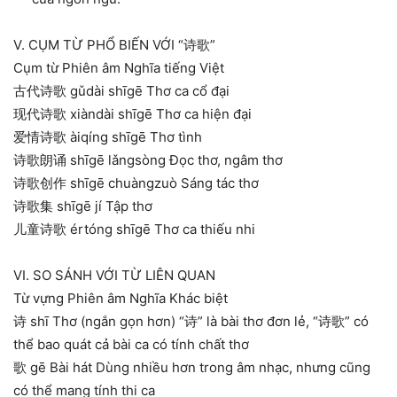
V. CỤM TỪ PHỔ BIẾN VỚI “诗歌”
Cụm từ Phiên âm Nghĩa tiếng Việt
古代诗歌 gǔdài shīgē Thơ ca cổ đại
现代诗歌 xiàndài shīgē Thơ ca hiện đại
爱情诗歌 àiqíng shīgē Thơ tình
诗歌朗诵 shīgē lǎngsòng Đọc thơ, ngâm thơ
诗歌创作 shīgē chuàngzuò Sáng tác thơ
诗歌集 shīgē jí Tập thơ
儿童诗歌 értóng shīgē Thơ ca thiếu nhi
VI. SO SÁNH VỚI TỪ LIÊN QUAN
Từ vựng Phiên âm Nghĩa Khác biệt
诗 shī Thơ (ngắn gọn hơn) “诗” là bài thơ đơn lẻ, “诗歌” có
thể bao quát cả bài ca có tính chất thơ
歌 gē Bài hát Dùng nhiều hơn trong âm nhạc, nhưng cũng
có thể mang tính thi ca