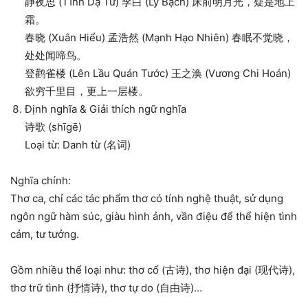
静夜思 (Tĩnh Dạ Tư) 李白 (Lý Bạch) 床前明月光，疑是地上
霜。
春晓 (Xuân Hiểu) 孟浩然 (Mạnh Hạo Nhiên) 春眠不觉晓，
处处闻啼鸟。
登鹳雀楼 (Lên Lầu Quán Tước) 王之涣 (Vương Chi Hoán)
欲穷千里目，更上一层楼。
Định nghĩa & Giải thích ngữ nghĩa
诗歌 (shīgē)
Loại từ: Danh từ (名词)
Nghĩa chính:
Thơ ca, chỉ các tác phẩm thơ có tính nghệ thuật, sử dụng
ngôn ngữ hàm súc, giàu hình ảnh, vần điệu để thể hiện tình
cảm, tư tưởng.
Gồm nhiều thể loại như: thơ cổ (古诗), thơ hiện đại (现代诗),
thơ trữ tình (抒情诗), thơ tự do (自由诗)…