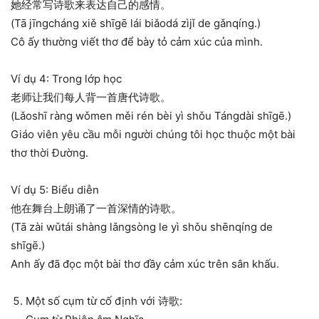
她经常写诗歌来表达自己的感情。
(Tā jīngcháng xiě shīgē lái biǎodá zìjǐ de gǎnqíng.)
Cô ấy thường viết thơ để bày tỏ cảm xúc của mình.
Ví dụ 4: Trong lớp học
老师让我们每人背一首唐代诗歌。
(Lǎoshī ràng wǒmen měi rén bèi yì shǒu Tángdài shīgē.)
Giáo viên yêu cầu mỗi người chúng tôi học thuộc một bài
thơ thời Đường.
Ví dụ 5: Biểu diễn
他在舞台上朗诵了一首深情的诗歌。
(Tā zài wǔtái shàng lǎngsòng le yì shǒu shēnqíng de
shīgē.)
Anh ấy đã đọc một bài thơ đầy cảm xúc trên sân khấu.
Một số cụm từ cố định với 诗歌: