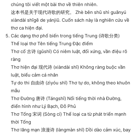
chúng tôi viết một bài thơ về thiên nhiên.
这本书是关于现代诗歌的研究。 Zhè běn shū shì guānyú
xiàndài shīgē de yánjiū. Cuốn sách này là nghiên cứu về
thơ ca hiện đại.
Các dạng thơ phổ biến trong tiếng Trung (诗歌分类)
Thể loại thơ Tên tiếng Trung Đặc điểm
Thơ cổ 古诗 (gǔshī) Có niêm luật, đối xứng, vần điệu rõ
ràng
Thơ hiện đại 现代诗 (xiàndài shī) Không ràng buộc vần
luật, biểu cảm cá nhân
Tự do thi 自由诗 (zìyóu shī) Thơ tự do, không theo khuôn
mẫu
Thơ Đường 唐诗 (Tángshī) Nổi tiếng thời nhà Đường,
điển hình như Lý Bạch, Đỗ Phủ
Thơ Tống 宋词 (Sòng cí) Thể loại ca từ phát triển mạnh
thời Tống
Thơ lãng mạn 浪漫诗 (làngmàn shī) Dồi dào cảm xúc, bay