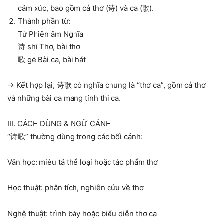
cảm xúc, bao gồm cả thơ (诗) và ca (歌).
Thành phần từ:
Từ Phiên âm Nghĩa
诗 shī Thơ, bài thơ
歌 gē Bài ca, bài hát
→ Kết hợp lại, 诗歌 có nghĩa chung là “thơ ca”, gồm cả thơ
và những bài ca mang tính thi ca.
III. CÁCH DÙNG & NGỮ CẢNH
“诗歌” thường dùng trong các bối cảnh:
Văn học: miêu tả thể loại hoặc tác phẩm thơ
Học thuật: phân tích, nghiên cứu về thơ
Nghệ thuật: trình bày hoặc biểu diễn thơ ca