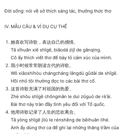
Đời sống: nói về sở thích sáng tác, thưởng thức thơ
IV. MẪU CÂU & VÍ DỤ CỤ THỂ
她喜欢写诗歌，表达自己的感情。
Tā xǐhuān xiě shīgē, biǎodá zìjǐ de gǎnqíng.
Cô ấy thích viết thơ để bày tỏ cảm xúc của mình.
我小时候常常朗读古代的诗歌。
Wǒ xiǎoshíhòu chángcháng lǎngdú gǔdài de shīgē.
Hồi nhỏ tôi thường đọc to các bài thơ cổ.
这首诗歌充满了对祖国的热爱。
Zhè shǒu shīgē chōngmǎn le duì zǔguó de rè’ài.
Bài thơ này tràn đầy tình yêu đối với Tổ quốc.
他用诗歌记录了人生的悲欢离合。
Tā yòng shīgē jìlù le rénshēng de bēihuān líhé.
Anh ấy dùng thơ ca để ghi lại những thăng trầm của