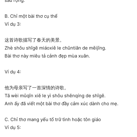
sâu rộng.
B. Chỉ một bài thơ cụ thể
Ví dụ 3:
这首诗歌描写了春天的美景。
Zhè shǒu shīgē miáoxiě le chūntiān de měijǐng.
Bài thơ này miêu tả cảnh đẹp mùa xuân.
Ví dụ 4:
他为母亲写了一首深情的诗歌。
Tā wèi mǔqīn xiě le yì shǒu shēnqíng de shīgē.
Anh ấy đã viết một bài thơ đầy cảm xúc dành cho mẹ.
C. Chỉ thơ mang yếu tố trữ tình hoặc tôn giáo
Ví dụ 5: