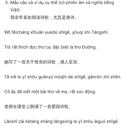
Mẫu câu và ví dụ cụ thể (có phiên âm và nghĩa tiếng
Việt)
我非常喜欢阅读诗歌，尤其是唐诗。
Wǒ fēicháng xǐhuān yuèdú shīgē, yóuqí shì Tángshī.
Tôi rất thích đọc thơ ca, đặc biệt là thơ Đường.
她写了一首关于母亲的诗歌，感人至深。
Tā xiě le yī shǒu guānyú mǔqīn de shīgē, gǎnrén zhì shēn.
Cô ấy đã viết một bài thơ về mẹ, rất xúc động.
老师在课堂上朗诵了一首爱国诗歌。
Lǎoshī zài kètáng shàng lǎngsòng le yī shǒu àiguó shīgē.