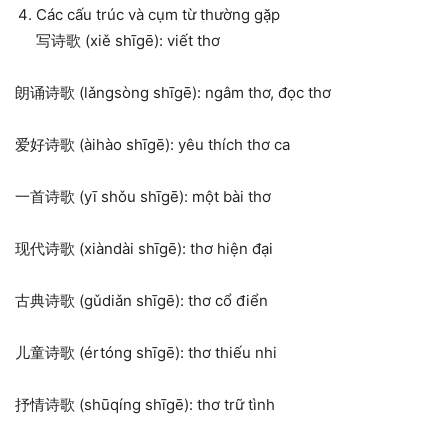
Các cấu trúc và cụm từ thường gặp
写诗歌 (xiě shīgē): viết thơ
朗诵诗歌 (lǎngsòng shīgē): ngâm thơ, đọc thơ
爱好诗歌 (àihào shīgē): yêu thích thơ ca
一首诗歌 (yī shǒu shīgē): một bài thơ
现代诗歌 (xiàndài shīgē): thơ hiện đại
古典诗歌 (gǔdiǎn shīgē): thơ cổ điển
儿童诗歌 (értóng shīgē): thơ thiếu nhi
抒情诗歌 (shūqíng shīgē): thơ trữ tình