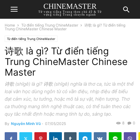
CHINEMASTER
Từ vựng tiếng Trung theo chủ đề & Từ
vựng tiếng Trung chuyên ngành
Home
Từ điển tiếng Trung ChineMaster
诗歌 là gì? Từ điển tiếng
Trung ChineMaster Chinese Master
Từ điển tiếng Trung ChineMaster
诗歌 là gì? Từ điển tiếng
Trung ChineMaster Chinese
Master
诗歌 (shīgē) là gì? 诗歌 (shīgē) nghĩa là thơ ca, tức là một thể
loại văn học dùng ngôn từ có vần điệu, nhịp điệu để biểu
đạt cảm xúc, tư tưởng, hoặc mô tả sự vật, hiện tượng. Thơ
ca thường mang tính nghệ thuật cao, có thể tuân theo các
quy tắc nhất định hoặc mang tính tự do, sáng tạo.
8
0
By
Nguyễn Minh Vũ
-
07/05/2025