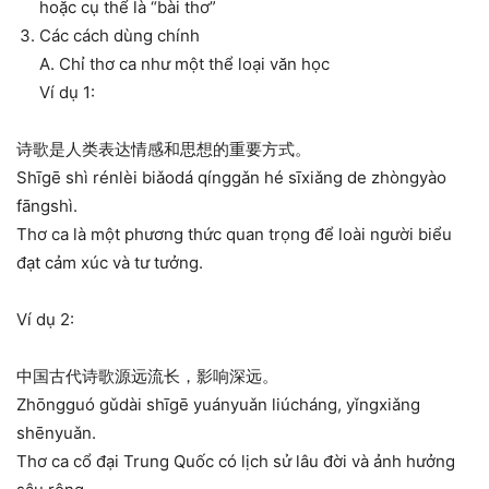
hoặc cụ thể là “bài thơ”
Các cách dùng chính
A. Chỉ thơ ca như một thể loại văn học
Ví dụ 1:
诗歌是人类表达情感和思想的重要方式。
Shīgē shì rénlèi biǎodá qínggǎn hé sīxiǎng de zhòngyào
fāngshì.
Thơ ca là một phương thức quan trọng để loài người biểu
đạt cảm xúc và tư tưởng.
Ví dụ 2:
中国古代诗歌源远流长，影响深远。
Zhōngguó gǔdài shīgē yuányuǎn liúcháng, yǐngxiǎng
shēnyuǎn.
Thơ ca cổ đại Trung Quốc có lịch sử lâu đời và ảnh hưởng