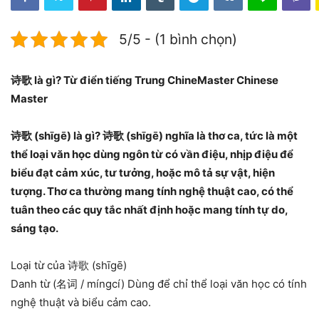
5/5 - (1 bình chọn)
诗歌 là gì? Từ điển tiếng Trung ChineMaster Chinese
Master
诗歌 (shīgē) là gì? 诗歌 (shīgē) nghĩa là thơ ca, tức là một
thể loại văn học dùng ngôn từ có vần điệu, nhịp điệu để
biểu đạt cảm xúc, tư tưởng, hoặc mô tả sự vật, hiện
tượng. Thơ ca thường mang tính nghệ thuật cao, có thể
tuân theo các quy tắc nhất định hoặc mang tính tự do,
sáng tạo.
Loại từ của 诗歌 (shīgē)
Danh từ (名词 / míngcí) Dùng để chỉ thể loại văn học có tính
nghệ thuật và biểu cảm cao.