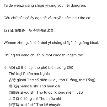
Tā de wénzì xiàng shīgē yīyàng yōuměi dòngrén.
Câu chữ của cô ấy đẹp đẽ và truyền cảm như thơ ca.
我们正在准备一场诗歌朗诵比赛。
Wǒmen zhèngzài zhǔnbèi yī chǎng shīgē lǎngsòng bǐsài.
Chúng tôi đang chuẩn bị một cuộc thi ngâm thơ.
Một số thể loại thơ phổ biến trong 诗歌
Thể loại Phiên âm Nghĩa
古诗 gǔshī Thơ cổ điển (ví dụ: thơ Đường, thơ Tống)
现代诗 xiàndài shī Thơ hiện đại
自由诗 zìyóu shī Thơ tự do (không niêm luật)
儿童诗 értóng shī Thơ thiếu nhi
叙事诗 xùshì shī Thơ kể chuyện