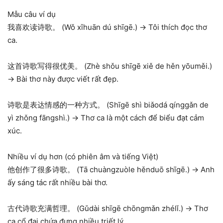
Mẫu câu ví dụ
我喜欢读诗歌。 (Wǒ xǐhuān dú shīgē.) → Tôi thích đọc thơ
ca.
这首诗歌写得很优美。 (Zhè shǒu shīgē xiě de hěn yōuměi.)
→ Bài thơ này được viết rất đẹp.
诗歌是表达情感的一种方式。 (Shīgē shì biǎodá qínggǎn de
yì zhǒng fāngshì.) → Thơ ca là một cách để biểu đạt cảm
xúc.
Nhiều ví dụ hơn (có phiên âm và tiếng Việt)
他创作了很多诗歌。 (Tā chuàngzuòle hěnduō shīgē.) → Anh
ấy sáng tác rất nhiều bài thơ.
古代诗歌充满哲理。 (Gǔdài shīgē chōngmǎn zhélǐ.) → Thơ
ca cổ đại chứa đựng nhiều triết lý.