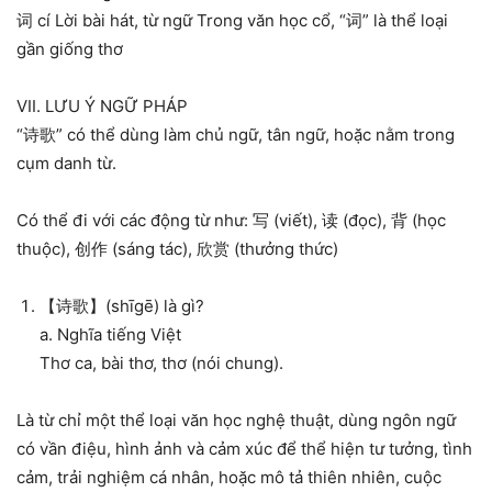
词 cí Lời bài hát, từ ngữ Trong văn học cổ, “词” là thể loại
gần giống thơ
VII. LƯU Ý NGỮ PHÁP
“诗歌” có thể dùng làm chủ ngữ, tân ngữ, hoặc nằm trong
cụm danh từ.
Có thể đi với các động từ như: 写 (viết), 读 (đọc), 背 (học
thuộc), 创作 (sáng tác), 欣赏 (thưởng thức)
【诗歌】(shīgē) là gì?
a. Nghĩa tiếng Việt
Thơ ca, bài thơ, thơ (nói chung).
Là từ chỉ một thể loại văn học nghệ thuật, dùng ngôn ngữ
có vần điệu, hình ảnh và cảm xúc để thể hiện tư tưởng, tình
cảm, trải nghiệm cá nhân, hoặc mô tả thiên nhiên, cuộc