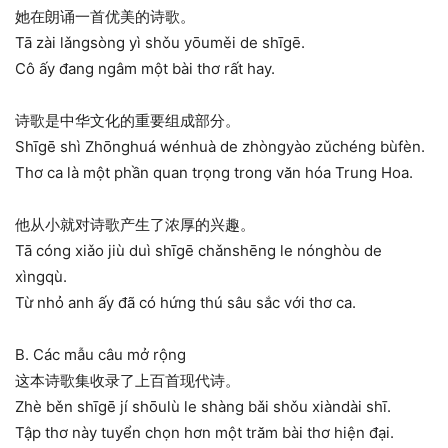
她在朗诵一首优美的诗歌。
Tā zài lǎngsòng yì shǒu yōuměi de shīgē.
Cô ấy đang ngâm một bài thơ rất hay.
诗歌是中华文化的重要组成部分。
Shīgē shì Zhōnghuá wénhuà de zhòngyào zǔchéng bùfèn.
Thơ ca là một phần quan trọng trong văn hóa Trung Hoa.
他从小就对诗歌产生了浓厚的兴趣。
Tā cóng xiǎo jiù duì shīgē chǎnshēng le nónghòu de
xìngqù.
Từ nhỏ anh ấy đã có hứng thú sâu sắc với thơ ca.
B. Các mẫu câu mở rộng
这本诗歌集收录了上百首现代诗。
Zhè běn shīgē jí shōulù le shàng bǎi shǒu xiàndài shī.
Tập thơ này tuyển chọn hơn một trăm bài thơ hiện đại.