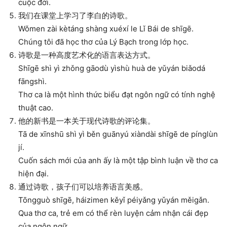
cuộc đời.
我们在课堂上学习了李白的诗歌。
Wǒmen zài kètáng shàng xuéxí le Lǐ Bái de shīgē.
Chúng tôi đã học thơ của Lý Bạch trong lớp học.
诗歌是一种高度艺术化的语言表达方式。
Shīgē shì yì zhǒng gāodù yìshù huà de yǔyán biǎodá
fāngshì.
Thơ ca là một hình thức biểu đạt ngôn ngữ có tính nghệ
thuật cao.
他的新书是一本关于现代诗歌的评论集。
Tā de xīnshū shì yì běn guānyú xiàndài shīgē de pínglùn
jí.
Cuốn sách mới của anh ấy là một tập bình luận về thơ ca
hiện đại.
通过诗歌，孩子们可以培养语言美感。
Tōngguò shīgē, háizimen kěyǐ péiyǎng yǔyán měigǎn.
Qua thơ ca, trẻ em có thể rèn luyện cảm nhận cái đẹp
của ngôn ngữ.