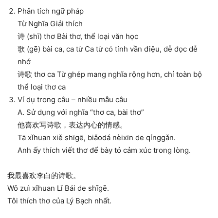
Phân tích ngữ pháp
Từ Nghĩa Giải thích
诗 (shī) thơ Bài thơ, thể loại văn học
歌 (gē) bài ca, ca từ Ca từ có tính vần điệu, dễ đọc dễ
nhớ
诗歌 thơ ca Từ ghép mang nghĩa rộng hơn, chỉ toàn bộ
thể loại thơ ca
Ví dụ trong câu – nhiều mẫu câu
A. Sử dụng với nghĩa “thơ ca, bài thơ”
他喜欢写诗歌，表达内心的情感。
Tā xǐhuan xiě shīgē, biǎodá nèixīn de qínggǎn.
Anh ấy thích viết thơ để bày tỏ cảm xúc trong lòng.
我最喜欢李白的诗歌。
Wǒ zuì xǐhuan Lǐ Bái de shīgē.
Tôi thích thơ của Lý Bạch nhất.