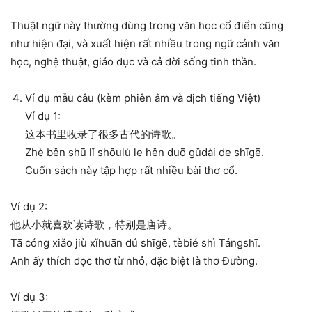
Thuật ngữ này thường dùng trong văn học cổ điển cũng
như hiện đại, và xuất hiện rất nhiều trong ngữ cảnh văn
học, nghệ thuật, giáo dục và cả đời sống tinh thần.
Ví dụ mẫu câu (kèm phiên âm và dịch tiếng Việt)
Ví dụ 1:
这本书里收录了很多古代的诗歌。
Zhè běn shū lǐ shōulù le hěn duō gǔdài de shīgē.
Cuốn sách này tập hợp rất nhiều bài thơ cổ.
Ví dụ 2:
他从小就喜欢读诗歌，特别是唐诗。
Tā cóng xiǎo jiù xǐhuān dú shīgē, tèbié shì Tángshī.
Anh ấy thích đọc thơ từ nhỏ, đặc biệt là thơ Đường.
Ví dụ 3: