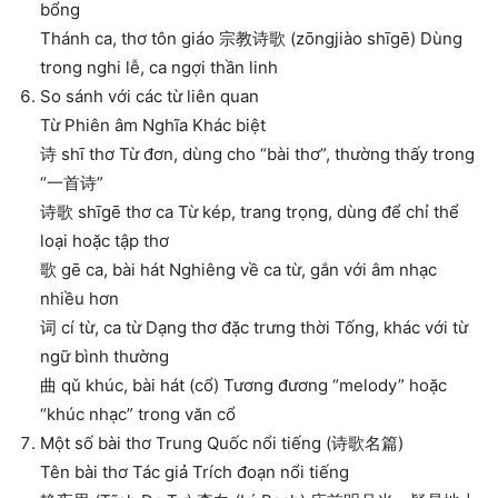
bổng
Thánh ca, thơ tôn giáo 宗教诗歌 (zōngjiào shīgē) Dùng
trong nghi lễ, ca ngợi thần linh
So sánh với các từ liên quan
Từ Phiên âm Nghĩa Khác biệt
诗 shī thơ Từ đơn, dùng cho “bài thơ”, thường thấy trong
“一首诗”
诗歌 shīgē thơ ca Từ kép, trang trọng, dùng để chỉ thể
loại hoặc tập thơ
歌 gē ca, bài hát Nghiêng về ca từ, gắn với âm nhạc
nhiều hơn
词 cí từ, ca từ Dạng thơ đặc trưng thời Tống, khác với từ
ngữ bình thường
曲 qǔ khúc, bài hát (cổ) Tương đương “melody” hoặc
“khúc nhạc” trong văn cổ
Một số bài thơ Trung Quốc nổi tiếng (诗歌名篇)
Tên bài thơ Tác giả Trích đoạn nổi tiếng