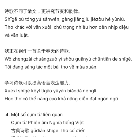
诗歌不同于散文，更讲究节奏和韵律。
Shīgē bù tóng yú sǎnwén, gèng jiǎngjiù jiézòu hé yùnlǜ.
Thơ khác với văn xuôi, chú trọng nhiều hơn đến nhịp điệu
và vần luật.
我正在创作一首关于春天的诗歌。
Wǒ zhèngzài chuàngzuò yì shǒu guānyú chūntiān de shīgē.
Tôi đang sáng tác một bài thơ về mùa xuân.
学习诗歌可以提高语言表达能力。
Xuéxí shīgē kěyǐ tígāo yǔyán biǎodá nénglì.
Học thơ có thể nâng cao khả năng diễn đạt ngôn ngữ.
Một số cụm từ liên quan
Cụm từ Phiên âm Nghĩa tiếng Việt
古典诗歌 gǔdiǎn shīgē Thơ cổ điển