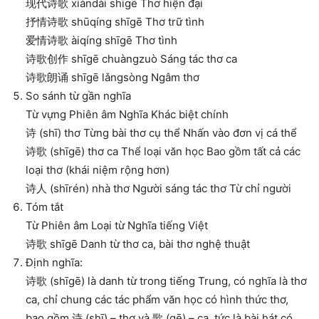
现代诗歌 xiàndài shīgē Thơ hiện đại
抒情诗歌 shūqíng shīgē Thơ trữ tình
爱情诗歌 àiqíng shīgē Thơ tình
诗歌创作 shīgē chuàngzuò Sáng tác thơ ca
诗歌朗诵 shīgē lǎngsòng Ngâm thơ
So sánh từ gần nghĩa
Từ vựng Phiên âm Nghĩa Khác biệt chính
诗 (shī) thơ Từng bài thơ cụ thể Nhấn vào đơn vị cá thể
诗歌 (shīgē) thơ ca Thể loại văn học Bao gồm tất cả các
loại thơ (khái niệm rộng hơn)
诗人 (shīrén) nhà thơ Người sáng tác thơ Từ chỉ người
Tóm tắt
Từ Phiên âm Loại từ Nghĩa tiếng Việt
诗歌 shīgē Danh từ thơ ca, bài thơ nghệ thuật
Định nghĩa:
诗歌 (shīgē) là danh từ trong tiếng Trung, có nghĩa là thơ
ca, chỉ chung các tác phẩm văn học có hình thức thơ,
bao gồm 诗 (shī) – thơ và 歌 (gē) – ca, tức là bài hát có