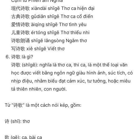
Cụm từ Phiên âm Nghĩa
现代诗歌 xiàndài shīgē Thơ ca hiện đại
古典诗歌 gǔdiǎn shīgē Thơ ca cổ điển
爱情诗歌 àiqíng shīgē Thơ tình yêu
儿童诗歌 értóng shīgē Thơ thiếu nhi
诗歌朗诵 shīgē lǎngsòng Ngâm thơ
写诗歌 xiě shīgē Viết thơ
诗歌 là gì?
诗歌 (shīgē): nghĩa là thơ ca, thi ca, là một thể loại văn
học được viết bằng ngôn ngữ giàu hình ảnh, súc tích, có
nhịp điệu, nhằm biểu đạt cảm xúc, tư tưởng, hoặc miêu
tả thiên nhiên, con người.
Từ “诗歌” là một cách nói kép, gồm:
诗 (shī): thơ
歌 (gē): ca, bài ca