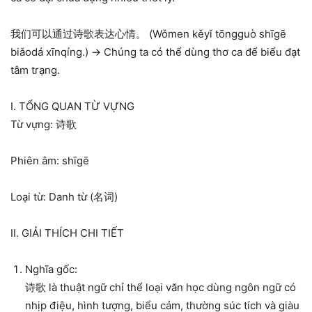
我们可以通过诗歌表达心情。 (Wǒmen kěyǐ tōngguò shīgē
biǎodá xīnqíng.) → Chúng ta có thể dùng thơ ca để biểu đạt
tâm trạng.
I. TỔNG QUAN TỪ VỰNG
Từ vựng: 诗歌
Phiên âm: shīgē
Loại từ: Danh từ (名词)
II. GIẢI THÍCH CHI TIẾT
Nghĩa gốc:
诗歌 là thuật ngữ chỉ thể loại văn học dùng ngôn ngữ có
nhịp điệu, hình tượng, biểu cảm, thường súc tích và giàu