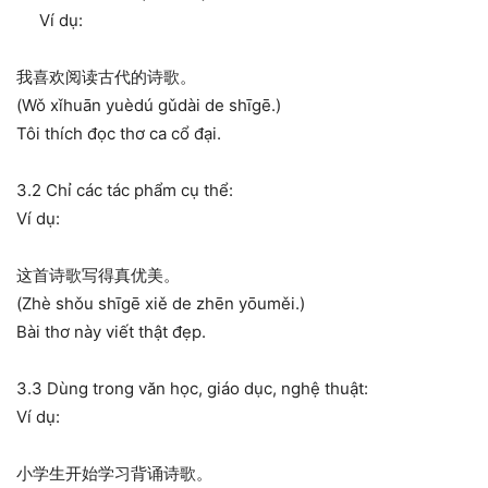
Ví dụ:
我喜欢阅读古代的诗歌。
(Wǒ xǐhuān yuèdú gǔdài de shīgē.)
Tôi thích đọc thơ ca cổ đại.
3.2 Chỉ các tác phẩm cụ thể:
Ví dụ:
这首诗歌写得真优美。
(Zhè shǒu shīgē xiě de zhēn yōuměi.)
Bài thơ này viết thật đẹp.
3.3 Dùng trong văn học, giáo dục, nghệ thuật:
Ví dụ:
小学生开始学习背诵诗歌。