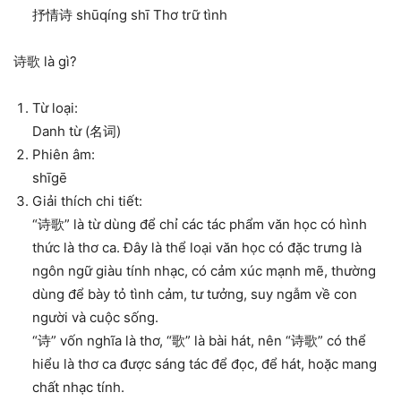
抒情诗 shūqíng shī Thơ trữ tình
诗歌 là gì?
Từ loại:
Danh từ (名词)
Phiên âm:
shīgē
Giải thích chi tiết:
“诗歌” là từ dùng để chỉ các tác phẩm văn học có hình
thức là thơ ca. Đây là thể loại văn học có đặc trưng là
ngôn ngữ giàu tính nhạc, có cảm xúc mạnh mẽ, thường
dùng để bày tỏ tình cảm, tư tưởng, suy ngẫm về con
người và cuộc sống.
“诗” vốn nghĩa là thơ, “歌” là bài hát, nên “诗歌” có thể
hiểu là thơ ca được sáng tác để đọc, để hát, hoặc mang
chất nhạc tính.