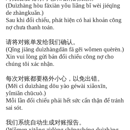
(Duìzhàng hòu fāxiàn yǒu liǎng bǐ wèi jiéqīng
de zhàngkuǎn.)
Sau khi đối chiếu, phát hiện có hai khoản công
nợ chưa thanh toán.
请将对账单发给我们确认。
(Qǐng jiāng duìzhàngdān fā gěi wǒmen quèrèn.)
Xin vui lòng gửi bản đối chiếu công nợ cho
chúng tôi xác nhận.
每次对账都要格外小心，以免出错。
(Měi cì duìzhàng dōu yào géwài xiǎoxīn,
yǐmiǎn chūcuò.)
Mỗi lần đối chiếu phải hết sức cẩn thận để tránh
sai sót.
我们系统自动生成对账报告。
(Wǒmen xìtǒng zìdòng shēngchéng duìzhàng