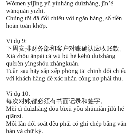
Wǒmen yǐjīng yǔ yínháng duìzhàng, jīn’é
wánquán yīzhì.
Chúng tôi đã đối chiếu với ngân hàng, số tiền
hoàn toàn khớp.
Ví dụ 9:
下周安排财务部和客户对账确认应收账款。
Xià zhōu ānpái cáiwù bù hé kèhù duìzhàng
quèrèn yìngshōu zhàngkuǎn.
Tuần sau hãy sắp xếp phòng tài chính đối chiếu
với khách hàng để xác nhận công nợ phải thu.
Ví dụ 10:
每次对账都必须有书面记录和签字。
Měi cì duìzhàng dōu bìxū yǒu shūmiàn jìlù hé
qiānzì.
Mỗi lần đối soát đều phải có ghi chép bằng văn
bản và chữ ký.