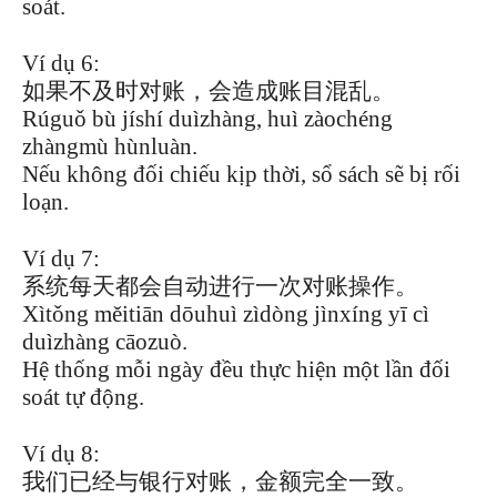
soát.
Ví dụ 6:
如果不及时对账，会造成账目混乱。
Rúguǒ bù jíshí duìzhàng, huì zàochéng
zhàngmù hùnluàn.
Nếu không đối chiếu kịp thời, sổ sách sẽ bị rối
loạn.
Ví dụ 7:
系统每天都会自动进行一次对账操作。
Xìtǒng měitiān dōuhuì zìdòng jìnxíng yī cì
duìzhàng cāozuò.
Hệ thống mỗi ngày đều thực hiện một lần đối
soát tự động.
Ví dụ 8:
我们已经与银行对账，金额完全一致。