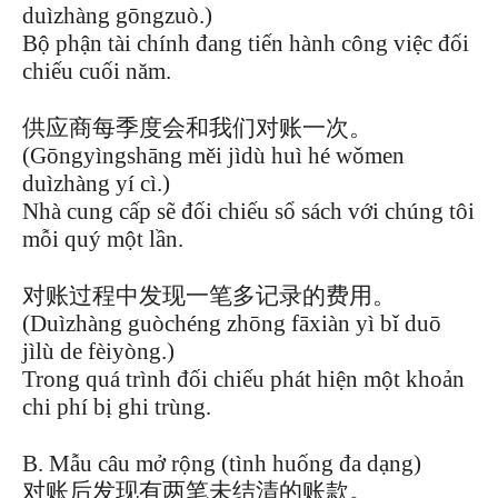
duìzhàng gōngzuò.)
Bộ phận tài chính đang tiến hành công việc đối
chiếu cuối năm.
供应商每季度会和我们对账一次。
(Gōngyìngshāng měi jìdù huì hé wǒmen
duìzhàng yí cì.)
Nhà cung cấp sẽ đối chiếu sổ sách với chúng tôi
mỗi quý một lần.
对账过程中发现一笔多记录的费用。
(Duìzhàng guòchéng zhōng fāxiàn yì bǐ duō
jìlù de fèiyòng.)
Trong quá trình đối chiếu phát hiện một khoản
chi phí bị ghi trùng.
B. Mẫu câu mở rộng (tình huống đa dạng)
对账后发现有两笔未结清的账款。