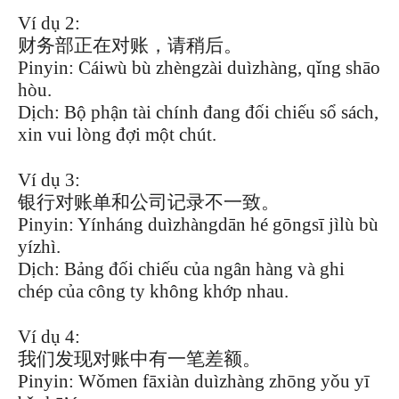
Ví dụ 2:
财务部正在对账，请稍后。
Pinyin: Cáiwù bù zhèngzài duìzhàng, qǐng shāo
hòu.
Dịch: Bộ phận tài chính đang đối chiếu sổ sách,
xin vui lòng đợi một chút.
Ví dụ 3:
银行对账单和公司记录不一致。
Pinyin: Yínháng duìzhàngdān hé gōngsī jìlù bù
yízhì.
Dịch: Bảng đối chiếu của ngân hàng và ghi
chép của công ty không khớp nhau.
Ví dụ 4:
我们发现对账中有一笔差额。
Pinyin: Wǒmen fāxiàn duìzhàng zhōng yǒu yī