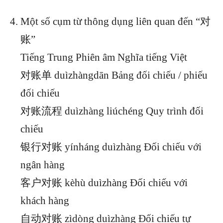
Một số cụm từ thông dụng liên quan đến “对
账”
Tiếng Trung Phiên âm Nghĩa tiếng Việt
对账单 duìzhàngdān Bảng đối chiếu / phiếu
đối chiếu
对账流程 duìzhàng liúchéng Quy trình đối
chiếu
银行对账 yínháng duìzhàng Đối chiếu với
ngân hàng
客户对账 kèhù duìzhàng Đối chiếu với
khách hàng
自动对账 zìdòng duìzhàng Đối chiếu tự