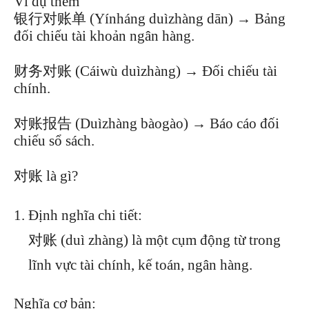
Ví dụ thêm
银行对账单 (Yínháng duìzhàng dān) → Bảng
đối chiếu tài khoản ngân hàng.
财务对账 (Cáiwù duìzhàng) → Đối chiếu tài
chính.
对账报告 (Duìzhàng bàogào) → Báo cáo đối
chiếu sổ sách.
对账 là gì?
Định nghĩa chi tiết:
对账 (duì zhàng) là một cụm động từ trong
lĩnh vực tài chính, kế toán, ngân hàng.
Nghĩa cơ bản: