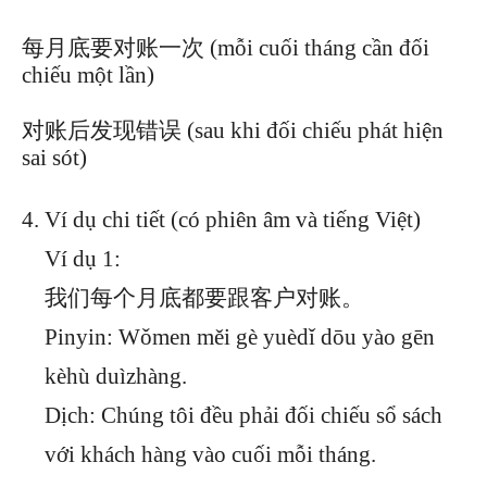
每月底要对账一次 (mỗi cuối tháng cần đối
chiếu một lần)
对账后发现错误 (sau khi đối chiếu phát hiện
sai sót)
Ví dụ chi tiết (có phiên âm và tiếng Việt)
Ví dụ 1:
我们每个月底都要跟客户对账。
Pinyin: Wǒmen měi gè yuèdǐ dōu yào gēn
kèhù duìzhàng.
Dịch: Chúng tôi đều phải đối chiếu sổ sách
với khách hàng vào cuối mỗi tháng.