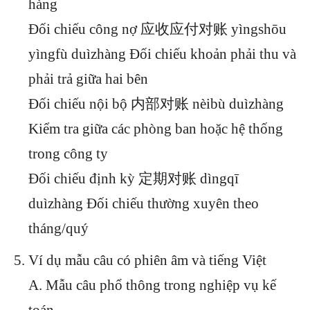
hàng
Đối chiếu công nợ 应收应付对账 yìngshōu
yìngfù duìzhàng Đối chiếu khoản phải thu và
phải trả giữa hai bên
Đối chiếu nội bộ 内部对账 nèibù duìzhàng
Kiểm tra giữa các phòng ban hoặc hệ thống
trong công ty
Đối chiếu định kỳ 定期对账 dìngqī
duìzhàng Đối chiếu thường xuyên theo
tháng/quý
Ví dụ mẫu câu có phiên âm và tiếng Việt
A. Mẫu câu phổ thông trong nghiệp vụ kế