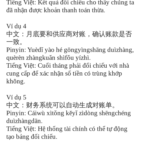
Tiếng Việt: Kết quả đối chiếu cho thấy chúng ta
đã nhận được khoản thanh toán thừa.
Ví dụ 4
中文：月底要和供应商对账，确认账款是否
一致。
Pinyin: Yuèdǐ yào hé gōngyìngshāng duìzhàng,
quèrèn zhàngkuǎn shìfǒu yízhì.
Tiếng Việt: Cuối tháng phải đối chiếu với nhà
cung cấp để xác nhận số tiền có trùng khớp
không.
Ví dụ 5
中文：财务系统可以自动生成对账单。
Pinyin: Cáiwù xìtǒng kěyǐ zìdòng shēngchéng
duìzhàngdān.
Tiếng Việt: Hệ thống tài chính có thể tự động
tạo bảng đối chiếu.