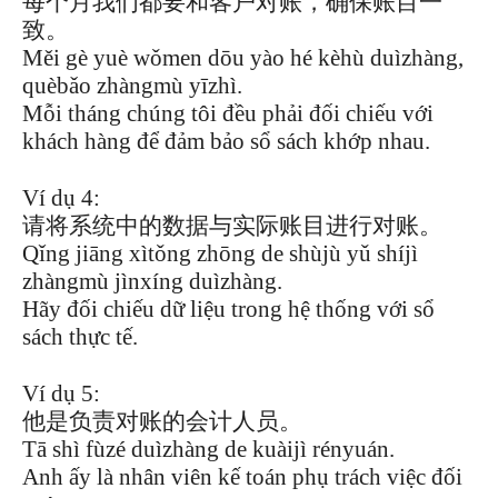
每个月我们都要和客户对账，确保账目一
致。
Měi gè yuè wǒmen dōu yào hé kèhù duìzhàng,
quèbǎo zhàngmù yīzhì.
Mỗi tháng chúng tôi đều phải đối chiếu với
khách hàng để đảm bảo sổ sách khớp nhau.
Ví dụ 4:
请将系统中的数据与实际账目进行对账。
Qǐng jiāng xìtǒng zhōng de shùjù yǔ shíjì
zhàngmù jìnxíng duìzhàng.
Hãy đối chiếu dữ liệu trong hệ thống với sổ
sách thực tế.
Ví dụ 5:
他是负责对账的会计人员。
Tā shì fùzé duìzhàng de kuàijì rényuán.
Anh ấy là nhân viên kế toán phụ trách việc đối