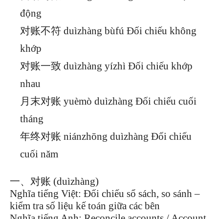
động
对账不符 duìzhàng bùfú Đối chiếu không
khớp
对账一致 duìzhàng yízhì Đối chiếu khớp
nhau
月末对账 yuèmò duìzhàng Đối chiếu cuối
tháng
年终对账 niánzhōng duìzhàng Đối chiếu
cuối năm
一、对账 (duìzhàng)
Nghĩa tiếng Việt: Đối chiếu sổ sách, so sánh –
kiểm tra số liệu kế toán giữa các bên
Nghĩa tiếng Anh: Reconcile accounts / Account