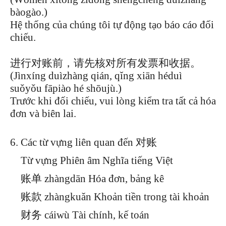
bàogào.)
Hệ thống của chúng tôi tự động tạo báo cáo đối
chiếu.
进行对账前，请先核对所有发票和收据。
(Jìnxíng duìzhàng qián, qǐng xiān héduì
suǒyǒu fāpiào hé shōujù.)
Trước khi đối chiếu, vui lòng kiểm tra tất cả hóa
đơn và biên lai.
Các từ vựng liên quan đến 对账
Từ vựng Phiên âm Nghĩa tiếng Việt
账单 zhàngdān Hóa đơn, bảng kê
账款 zhàngkuǎn Khoản tiền trong tài khoản
财务 cáiwù Tài chính, kế toán