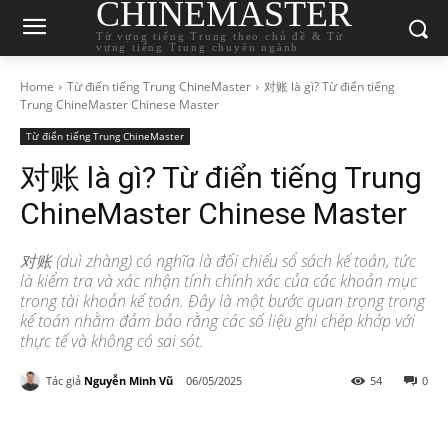
CHINEMASTER
Từ vựng tiếng Trung theo chủ đề & Từ
vựng tiếng Trung chuyên ngành
Home
Từ điển tiếng Trung ChineMaster
对账 là gì? Từ điển tiếng
Trung ChineMaster Chinese Master
Từ điển tiếng Trung ChineMaster
对账 là gì? Từ điển tiếng Trung
ChineMaster Chinese Master
对账 (duì zhàng) có nghĩa là đối chiếu sổ sách kế toán, tức
là kiểm tra và xác nhận tính chính xác của các khoản mục
trong tài khoản kế toán. Đây là một bước quan trọng trong
kế toán nhằm đảm bảo rằng các số liệu ghi chép khớp với
thực tế và không có sai sót.
Tác giả
Nguyễn Minh Vũ
06/05/2025
54
0