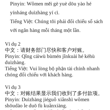
Pinyin: Wǒmen měi gè yuè dōu yào hé
yínháng duìzhàng yí cì.
Tiếng Việt: Chúng tôi phải đối chiếu sổ sách
với ngân hàng mỗi tháng một lần.
Ví dụ 2
中文：请财务部门尽快和客户对账。
Pinyin: Qǐng cáiwù bùmén jǐnkuài hé kèhù
duìzhàng.
Tiếng Việt: Vui lòng bộ phận tài chính nhanh
chóng đối chiếu với khách hàng.
Ví dụ 3
中文：对账结果显示我们收到了多付款项。
Pinyin: Duìzhàng jiéguǒ xiǎnshì wǒmen
shōudào le duō fù kuǎnxiàng.