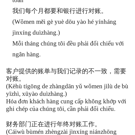
toán
我们每个月都要和银行进行对账。
(Wǒmen měi gè yuè dōu yào hé yínháng
jìnxíng duìzhàng.)
Mỗi tháng chúng tôi đều phải đối chiếu với
ngân hàng.
客户提供的账单与我们记录的不一致，需要
对账。
(Kèhù tígōng de zhàngdān yǔ wǒmen jìlù de bù
yīzhì, xūyào duìzhàng.)
Hóa đơn khách hàng cung cấp không khớp với
ghi chép của chúng tôi, cần phải đối chiếu.
财务部门正在进行年终对账工作。
(Cáiwù bùmén zhèngzài jìnxíng niánzhōng