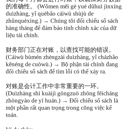
的准确性。 (Wǒmen měi gè yuè dūhuì jìnxíng
duìzhàng, yǐ quèbǎo cáiwù shùjù de
zhǔnquèxìng.) → Chúng tôi đối chiếu sổ sách
hàng tháng để đảm bảo tính chính xác của dữ
liệu tài chính.
财务部门正在对账，以查找可能的错误。
(Cáiwù bùmén zhèngzài duìzhàng, yǐ cházhǎo
kěnéng de cuòwù.) → Bộ phận tài chính đang
đối chiếu sổ sách để tìm lỗi có thể xảy ra.
对账是会计工作中非常重要的一环。
(Duìzhàng shì kuàijì gōngzuò zhōng fēicháng
zhòngyào de yī huán.) → Đối chiếu sổ sách là
một phần rất quan trọng trong công việc kế
toán.