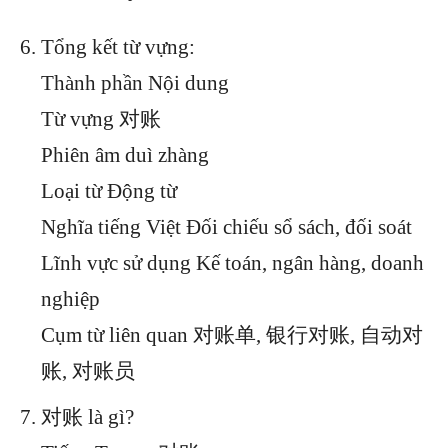
Tổng kết từ vựng:
Thành phần Nội dung
Từ vựng 对账
Phiên âm duì zhàng
Loại từ Động từ
Nghĩa tiếng Việt Đối chiếu sổ sách, đối soát
Lĩnh vực sử dụng Kế toán, ngân hàng, doanh
nghiệp
Cụm từ liên quan 对账单, 银行对账, 自动对
账, 对账员
对账 là gì?