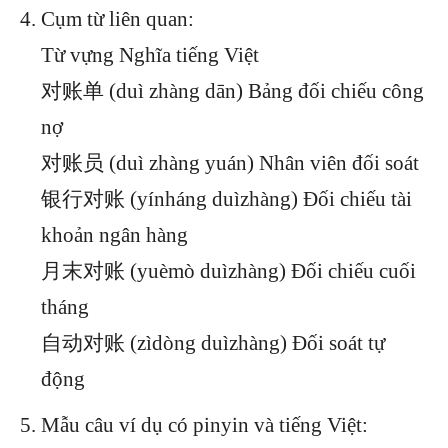
Cụm từ liên quan:
Từ vựng Nghĩa tiếng Việt
对账单 (duì zhàng dān) Bảng đối chiếu công
nợ
对账员 (duì zhàng yuán) Nhân viên đối soát
银行对账 (yínháng duìzhàng) Đối chiếu tài
khoản ngân hàng
月末对账 (yuèmò duìzhàng) Đối chiếu cuối
tháng
自动对账 (zìdòng duìzhàng) Đối soát tự
động
Mẫu câu ví dụ có pinyin và tiếng Việt: