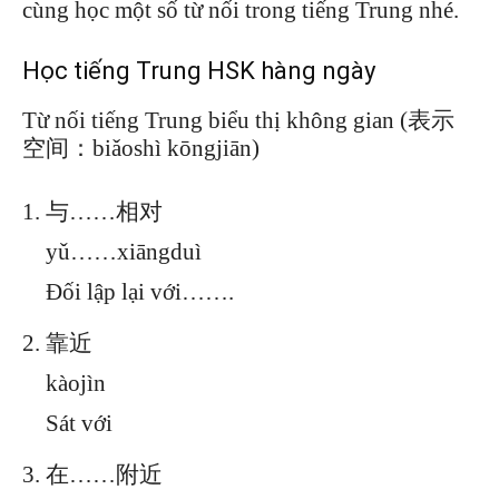
cùng học một số từ nối trong tiếng Trung nhé.
Học tiếng Trung HSK hàng ngày
Từ nối tiếng Trung biểu thị không gian (表示
空间：biǎoshì kōngjiān)
与……相对
yǔ……xiāngduì
Đối lập lại với…….
靠近
kàojìn
Sát với
在……附近