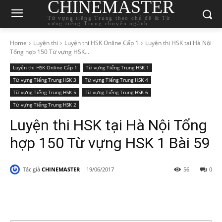
CHINEMASTER
Từ vựng tiếng Trung theo chủ đề & Từ
vựng tiếng Trung chuyên ngành
Home
Luyện thi
Luyện thi HSK Online Cấp 1
Luyện thi HSK tại Hà Nội
Tổng hợp 150 Từ vựng HSK...
Luyện thi HSK Online Cấp 1
Từ vựng Tiếng Trung HSK 1
Từ vựng Tiếng Trung HSK 3
Từ vựng Tiếng Trung HSK 4
Từ vựng Tiếng Trung HSK 5
Từ vựng Tiếng Trung HSK 6
Từ vựng Tiếng Trung HSK 2
Luyện thi HSK tại Hà Nội Tổng
hợp 150 Từ vựng HSK 1 Bài 59
Tác giả
CHINEMASTER
19/06/2017
56
0