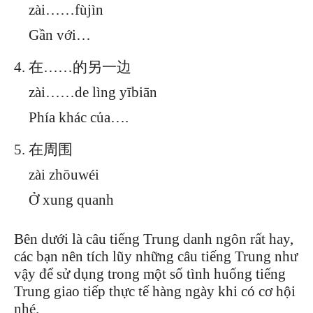
zài……fùjìn
Gần với…
在……的另一边
zài……de lìng yībiān
Phía khác của….
在周围
zài zhōuwéi
Ở xung quanh
Bên dưới là câu tiếng Trung danh ngôn rất hay,
các bạn nên tích lũy những câu tiếng Trung như
vậy để sử dụng trong một số tình huống tiếng
Trung giao tiếp thực tế hàng ngày khi có cơ hội
nhé.