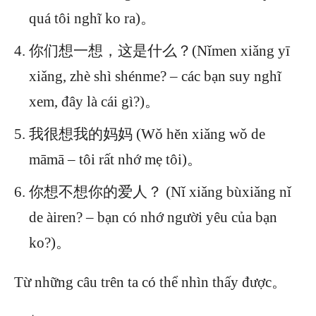
quá tôi nghĩ ko ra)。
你们想一想，这是什么？(Nǐmen xiǎng yī
xiǎng, zhè shì shénme? – các bạn suy nghĩ
xem, đây là cái gì?)。
我很想我的妈妈 (Wǒ hěn xiǎng wǒ de
māmā – tôi rất nhớ mẹ tôi)。
你想不想你的爱人？ (Nǐ xiǎng bùxiǎng nǐ
de àiren? – bạn có nhớ người yêu của bạn
ko?)。
Từ những câu trên ta có thể nhìn thấy được。