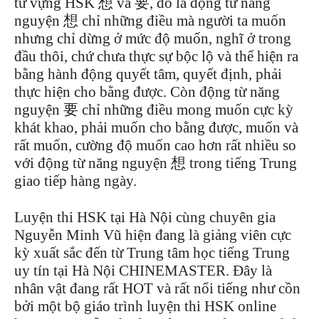
từ vựng HSK 想 và 要, đó là động từ năng
nguyện 想 chỉ những điều mà người ta muốn
nhưng chỉ dừng ở mức độ muốn, nghĩ ở trong
đầu thôi, chứ chưa thực sự bộc lộ và thể hiện ra
bằng hành động quyết tâm, quyết định, phải
thực hiện cho bằng được. Còn động từ năng
nguyện 要 chỉ những điều mong muốn cực kỳ
khát khao, phải muốn cho bằng được, muốn và
rất muốn, cường độ muốn cao hơn rất nhiều so
với động từ năng nguyện 想 trong tiếng Trung
giao tiếp hàng ngày.
Luyện thi HSK tại Hà Nội cùng chuyên gia
Nguyễn Minh Vũ hiện đang là giảng viên cực
kỳ xuất sắc đến từ Trung tâm học tiếng Trung
uy tín tại Hà Nội CHINEMASTER. Đây là
nhân vật đang rất HOT và rất nổi tiếng như cồn
bởi một bộ giáo trình luyện thi HSK online