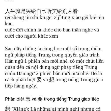
人生就是哭给自己听笑给别人看
rénshēng jiù shì kū gěi zìjǐ tīng xiào gěi bié rén
kàn
cuộc đời chính là khóc cho bản thân nghe và
cười cho người khác xem
Sau đây chúng ta cùng học một số trọng điểm
ngữ pháp tiếng Trung trong quyển giáo trình
Hán ngữ 1 phiên bản mới nhé, có một chút liên
quan đến cả nội dung ngữ pháp tiếng Trung
cuốn Hán ngữ 2 phiên bản mới nữa nhé. Đó là
cách phân biệt 要 và 想 trong tiếng Trung giao
tiếp hàng ngày.
Phân biệt 想 và 要 trong tiếng Trung giao tiếp
想 (Xiǎng): Là những gì mình nghĩ nhưng có