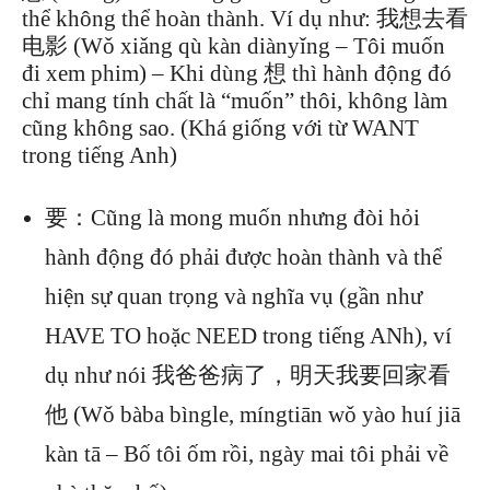
thể không thể hoàn thành. Ví dụ như: 我想去看
电影 (Wǒ xiǎng qù kàn diànyǐng – Tôi muốn
đi xem phim) – Khi dùng 想 thì hành động đó
chỉ mang tính chất là “muốn” thôi, không làm
cũng không sao. (Khá giống với từ WANT
trong tiếng Anh)
要：Cũng là mong muốn nhưng đòi hỏi
hành động đó phải được hoàn thành và thể
hiện sự quan trọng và nghĩa vụ (gần như
HAVE TO hoặc NEED trong tiếng ANh), ví
dụ như nói 我爸爸病了，明天我要回家看
他 (Wǒ bàba bìngle, míngtiān wǒ yào huí jiā
kàn tā – Bố tôi ốm rồi, ngày mai tôi phải về