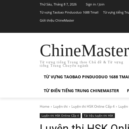
Thứ Sáu, Tháng 8 7, 2026
Sign in / Join
Từ vựng Taobao Pinduoduo 1688 Tmall
Từ vựng tiếng Tr
Giới thiệu ChineMaster
ChineMaste
Từ vựng tiếng Trung theo Chủ đề & Từ vựng
tiếng Trung Chuyên ngành
TỪ VỰNG TAOBAO PINDUODUO 1688 TMA
TỪ ĐIỂN TIẾNG TRUNG CHINEMASTER
Home
Luyện thi
Luyện thi HSK Online Cấp 4
Luyện 
Luyện thi HSK Online Cấp 4
Tài liệu luyện thi HSK
Luyện thi HSK Onl