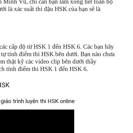
n Minh Vũ, chỉ cần bạn làm xong hết toàn bộ
ưới là xác suất thi đậu HSK của bạn sẽ là
 các cấp độ từ HSK 1 đến HSK 6. Các bạn hãy
 tự tính điểm thi HSK bên dưới. Bạn nào chưa
em thật kỹ các video clip bên dưới thầy
h tính điểm thi HSK 1 đến HSK 6.
HSK
iáo trình luyện thi HSK online