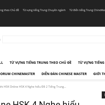
ung theo Chủ đề
Từ vựng tiếng Trung Chuyên ngành
Từ điển tiếng Trung ChineMa
r
LL
TỪ VỰNG TIẾNG TRUNG THEO CHỦ ĐỀ
TỪ VỰNG TIẾN
FORUM CHINEMASTER
DIỄN ĐÀN CHINESE MASTER
GIỚI T
thi HSK Online HSK 4 Nghe hiểu Đề 2 Tiếng Trung...
ine HSK 4 Nghe hiểu